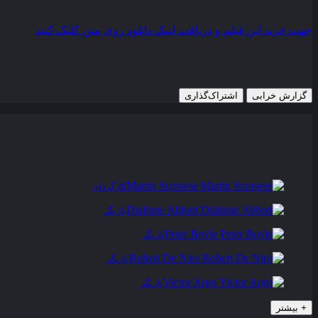
رده سنی
R
جهت خرید این فیلم و دریافت لینک دانلود روی متن کلیک کنید
9 فوریه 1976
1,035 views
گزارش خرابی
اشتراک‌گذاری
تریلر
عوامل و بازیگران
فیلم های مشابه
دیدگاه ها
0
Martin Scorsese
کارگردان
Diahnne Abbott
بازیگر
Peter Boyle
بازیگر
Robert De Niro
بازیگر
Victor Argo
بازیگر
+
بیشتر