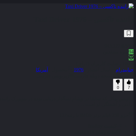
راننده تاکسی – Taxi Driver 1976
943,227
8.3
/10
94
نمره منتقدین
100% رضایت کاربران (7رای)
جنایی
درام
سال انتشار :
1976
محصول :
آمریکا
همراه با نسخه دوبله فارسی
زیرنویس فارسی
0
7
تراویس بیکل که سابقا در ویتنام تفنگدار دریایی بوده در نیویورک 
آرامی و آشفتگی او است . . .
جزو 250 فیلم برتر IMDb با رتبه
127
کیفیت
BluRay
مدت زمان
114 دقیقه