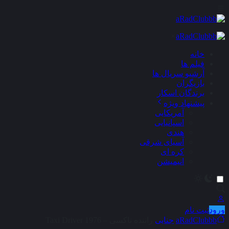
×
خانه
فیلم ها
آرشیو سریال ها
بازیگران
برندگان اسکار
پیشنهاد ویژه
آمریکایی
اسپانیایی
هندی
آسیای شرقی
کره ای
انیمیشن
ورود
ثبت نام
aRadClubbb
جنایی
راننده تاکسی – Taxi Driver 1976