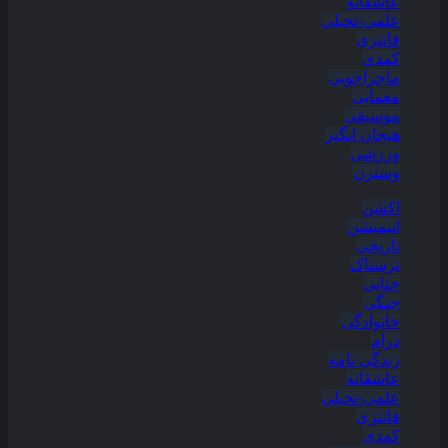
عاشقانه
علمی-تخیلی
فانتزی
کمدی
ماجراجویی
معمایی
موسیقی
هیجان انگیز
ورزشی
وسترن
اکشن
انیمیشن
تاریخی
ترسناک
جنایی
جنگی
خانوادگی
درام
زندگی نامه
عاشقانه
علمی-تخیلی
فانتزی
کمدی