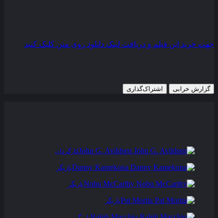
مدت زمان
113 دقیقه
بودجه
12,500,000 دلار
رده سنی
PG
جهت خرید این فیلم و دریافت لینک دانلود روی متن کلیک کنید
20 ژوئن 1986
104 views
گزارش خرابی
اشتراک‌گذاری
تریلر
عوامل و بازیگران
فیلم های مشابه
دیدگاه ها
0
John G. Avildsen
کارگردان
Danny Kamekona
بازیگر
Nobu McCarthy
بازیگر
Pat Morita
بازیگر
Ralph Macchio
بازیگر