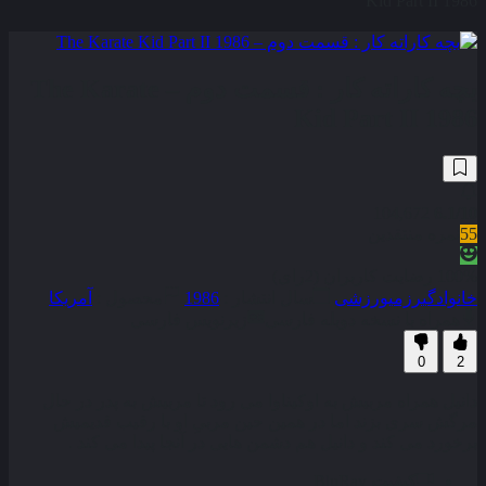
Kid Part II 1986
بچه کاراته کار : قسمت دوم – The Karate
Kid Part II 1986
104,672
6.1
/10
55
نمره منتقدین
100% رضایت کاربران (2رای)
خانوادگی
رزمی
ورزشی
سال انتشار :
1986
محصول :
آمریکا
همراه با نسخه دوبله فارسی
زیرنویس فارسی
0
2
دانیل همراه مربیش به اوکیناوا می رود تا مربیش به پدر در حال
مرگش سری بزند اما در همین حین مربیِ او با رقیب قدیمیش
برخورد می کند و دانیل هم دشمن هایی در آنجا پیدا می کند .
کیفیت
BluRay