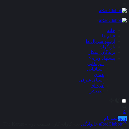
×
خانه
فیلم ها
آرشیو سریال ها
بازیگران
برندگان اسکار
پیشنهاد ویژه
آمریکایی
اسپانیایی
هندی
آسیای شرقی
کره ای
انیمیشن
ورود
ثبت نام
aRadClubbb
خانوادگی
بچه کاراته کار : قسمت دوم – The Karate