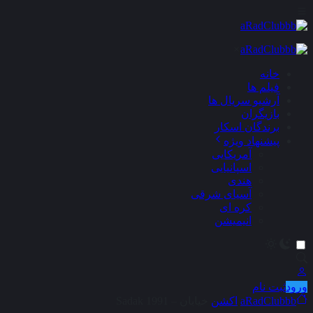
×
خانه
فیلم ها
آرشیو سریال ها
بازیگران
برندگان اسکار
پیشنهاد ویژه
آمریکایی
اسپانیایی
هندی
آسیای شرقی
کره ای
انیمیشن
ورود
ثبت نام
aRadClubbb
اکشن
خیابان – Sadak 1991