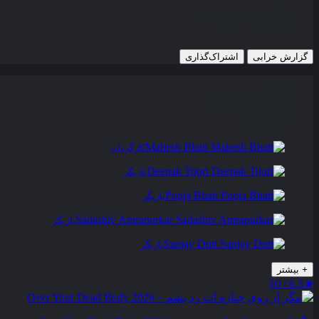
20 دسامبر 1991
2,966 views
گزارش خرابی
اشتراک‌گذاری
تریلر
عوامل و بازیگران
فیلم های مشابه
دیدگاه ها
0
Mahesh Bhatt
کارگردان
Deepak Tijori
بازیگر
Pooja Bhatt
بازیگر
Sadashiv Amrapurkar
بازیگر
Sanjay Dutt
بازیگر
+
بیشتر
6.3 / 10
★