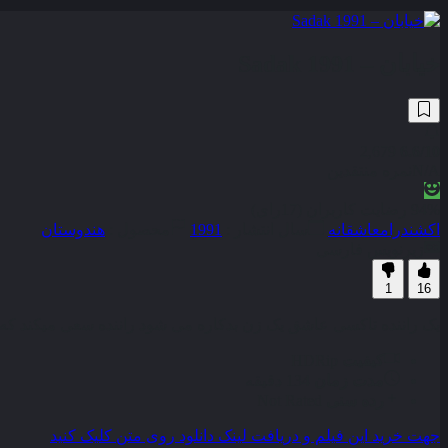
خیابان – Sadak 1991
2,679
6.6
/10
N/A
نمره منتقدین
94% رضایت کاربران (17رای)
اکشن
درام
عاشقانه
سال انتشار :
1991
محصول :
هندوستان
زیرنویس فارسی
1
16
یک راننده تاکسی عاشق یک زن بدکاره می شود راننده سعی میکند که به 
کیفیت
HDRip
مدت زمان
134 دقیقه
رده سنی
Not Rated
جهت خرید این فیلم و دریافت لینک دانلود روی متن کلیک کنید