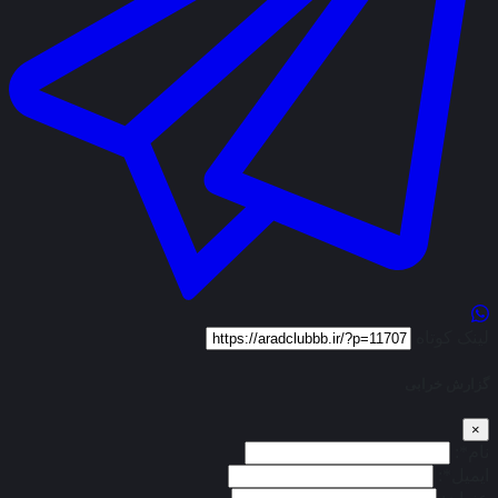
لینک کوتاه
گزارش خرابی
×
نام*:
ایمیل*: