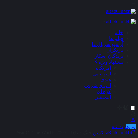
×
خانه
فیلم ها
آرشیو سریال ها
بازیگران
برندگان اسکار
پیشنهاد ویژه
آمریکایی
اسپانیایی
هندی
آسیای شرقی
کره ای
انیمیشن
ورود
ثبت نام
aRadClubbb
اکشن
جنگ دنیاها – War Of The Worlds 2005