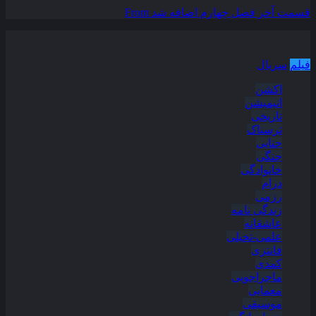
قسمت آخر فصل چهارم اضافه شد
From
دسته بندی مطالب
فیلم
سریال
اکشن
انیمیشن
تاریخی
ترسناک
جنایی
جنگی
خانوادگی
درام
رزمی
زندگی نامه
عاشقانه
علمی-تخیلی
فانتزی
کمدی
ماجراجویی
معمایی
موسیقی