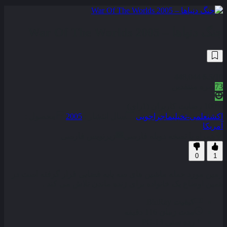
جنگ دنیاها – War Of The Worlds 2005
448,044
6.5
/10
73
نمره منتقدین
100% رضایت کاربران (1رای)
اکشن
علمی-تخیلی
ماجراجویی
سال انتشار :
2005
محصول :
آمریکا
همراه با نسخه دوبله فارسی
زیرنویس فارسی
0
1
زمین مورد حمله ماشین‌ های سه پایه فضایی قرار گرفته است در
همین اوضاع یک خانواده برای زنده ماندن تلاش می کند .
کیفیت
BluRay
مدت زمان
116 دقیقه
رده سنی
PG-13