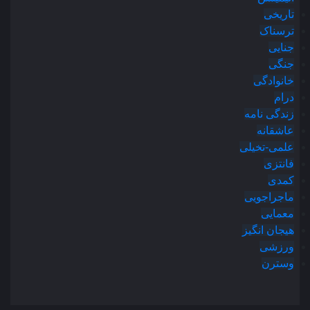
تاریخی
ترسناک
جنایی
جنگی
خانوادگی
درام
زندگی نامه
عاشقانه
علمی-تخیلی
فانتزی
کمدی
ماجراجویی
معمایی
هیجان انگیز
ورزشی
وسترن