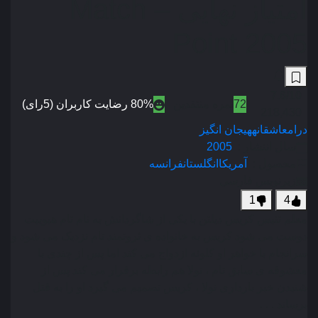
امتیاز نهایی – Match
Point 2005
7.6
/10
72
نمره منتقدین
80% رضایت کاربران (5رای)
218,430
درام
عاشقانه
هیجان انگیز
سال انتشار :
2005
محصول :
آمریکا
انگلستان
فرانسه
زیرنویس فارسی
1
4
معلم تنیس کریس دیلتن با یکی از شاگردانش به نام تام هیوییت
دوست می شود کریس به خانواده ی ثروتمند تام نزدیک می شود و
سرانجام با خواهر او کلوئه ازدواج می کند اما پس از چندی با
معشوقه ی سابق تام ، نولا هم رابطه برقرار می کند پس از
شنیدن خبر بارداری نولا ، کریس تصمیم می گیرد او را به قتل
برساند . . .