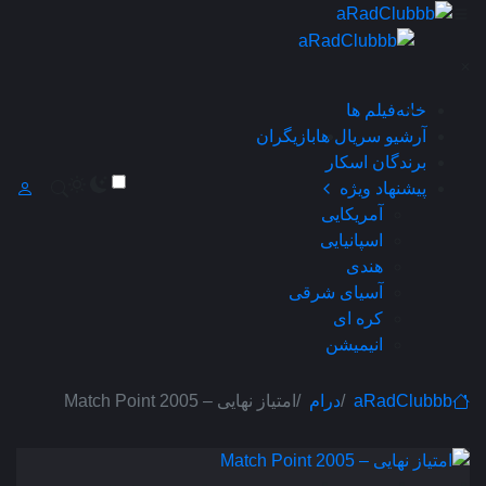
×
خانه
فیلم ها
آرشیو سریال ها
بازیگران
برندگان اسکار
پیشنهاد ویژه
آمریکایی
اسپانیایی
هندی
آسیای شرقی
کره ای
انیمیشن
aRadClubbb
درام
امتیاز نهایی – Match Point 2005