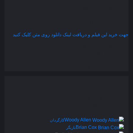
کیفیت
BluRay
مدت زمان
124 دقیقه
رده سنی
R
جهت خرید این فیلم و دریافت لینک دانلود روی متن کلیک کنید
18 دسامبر 2005
826 views
گزارش خرابی
اشتراک‌گذاری
تریلر
عوامل و بازیگران
فیلم های مشابه
دیدگاه ها
0
Woody Allen
کارگردان
Brian Cox
بازیگر