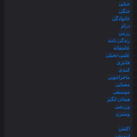
جنایی
جنگی
خانوادگی
درام
رزمی
زندگی نامه
عاشقانه
علمی-تخیلی
فانتزی
کمدی
ماجراجویی
معمایی
موسیقی
هیجان انگیز
ورزشی
وسترن
اکشن
انیمیشن