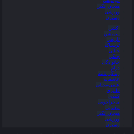
موسیقی
هیجان انگیز
ورزشی
وسترن
اکشن
انیمیشن
تاریخی
ترسناک
جنایی
جنگی
خانوادگی
درام
زندگی نامه
عاشقانه
علمی-تخیلی
فانتزی
کمدی
ماجراجویی
معمایی
هیجان انگیز
ورزشی
وسترن