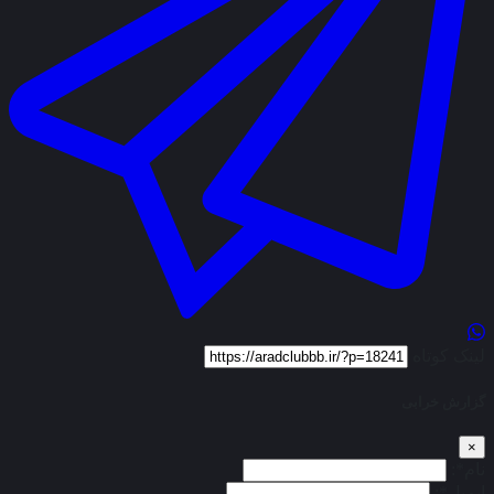
لینک کوتاه
گزارش خرابی
×
نام*:
ایمیل*: