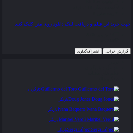
کیفیت
BluRay
مدت زمان
118 دقیقه
رده سنی
R
جهت خرید این فیلم و دریافت لینک دانلود روی متن کلیک کنید
24 نوامبر 2006
746 views
گزارش خرابی
اشتراک‌گذاری
تریلر
عوامل و بازیگران
فیلم های مشابه
دیدگاه ها
0
Guillermo del Toro
کارگردان
Doug Jones
بازیگر
Ivana Baquero
بازیگر
Maribel Verdú
بازیگر
Sergi López
بازیگر