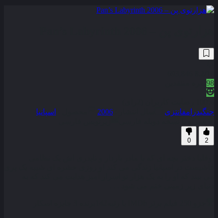
هزارتوی پن – Pan’s Labyrinth 2006
693,846
8.2
/10
98
نمره منتقدین
100% رضایت کاربران (2رای)
جنگی
درام
فانتزی
سال انتشار :
2006
محصول :
اسپانیا
همراه با نسخه دوبله فارسی
زیرنویس فارسی
0
2
اوفلیا دختر بچه‌ ای که با مادر باردار و ناپدری‌ اش یک نظامی
فاشیست در اسپانیا زندگی می‌ کند او روزی حشره‌ ای شبیه یک پری
می‌ بیند که او را به یک هزار تو اسرار آمیز هدایت می‌ کند که به
دنیای زیر زمینی ختم می‌ شود . . .
جزو 250 فیلم برتر IMDb با رتبه
142
برنده 3 جایزه اسکار