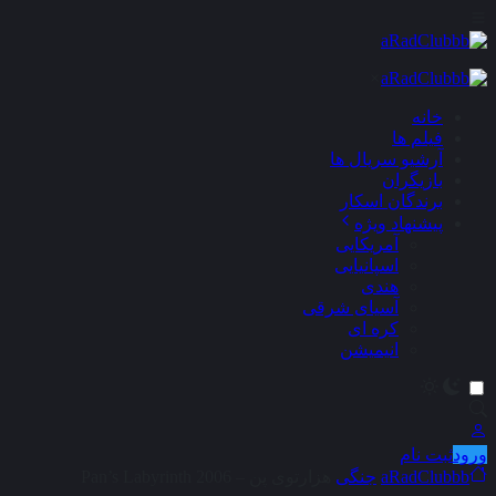
×
خانه
فیلم ها
آرشیو سریال ها
بازیگران
برندگان اسکار
پیشنهاد ویژه
آمریکایی
اسپانیایی
هندی
آسیای شرقی
کره ای
انیمیشن
ورود
ثبت نام
aRadClubbb
جنگی
هزارتوی پن – Pan’s Labyrinth 2006