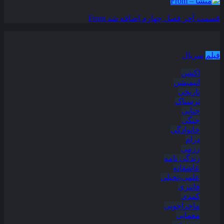
قسمت آخر فصل چهارم اضافه شد
From
دسته بندی مطالب
فیلم
سریال
اکشن
انیمیشن
تاریخی
ترسناک
جنایی
جنگی
خانوادگی
درام
رزمی
زندگی نامه
عاشقانه
علمی-تخیلی
فانتزی
کمدی
ماجراجویی
معمایی