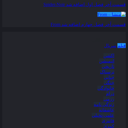
قسمت آخر فصل اول اضافه شد
Spider-Noir
قسمت آخر فصل چهارم اضافه شد
From
دسته بندی مطالب
فیلم
سریال
اکشن
انیمیشن
تاریخی
ترسناک
جنایی
جنگی
خانوادگی
درام
رزمی
زندگی نامه
عاشقانه
علمی-تخیلی
فانتزی
کمدی