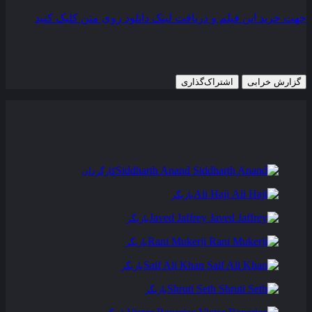
جهت خرید این فیلم و دریافت لینک دانلود روی متن کلیک کنید
27 آوریل 2007
81 views
گزارش خرابی
اشتراک‌گذاری
تریلر
عوامل و بازیگران
فیلم های مشابه
دیدگاه ها
0
Siddharth Anand
کارگردان
Ali Haji
بازیگر
Javed Jaffrey
بازیگر
Rani Mukerji
بازیگر
Saif Ali Khan
بازیگر
Shruti Seth
بازیگر