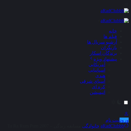
×
خانه
فیلم ها
آرشیو سریال ها
بازیگران
برندگان اسکار
پیشنهاد ویژه
آمریکایی
اسپانیایی
هندی
آسیای شرقی
کره ای
انیمیشن
ورود
ثبت نام
aRadClubbb
خانوادگی
مسابقه زندگی – Ta Ra Rum Pum 2007