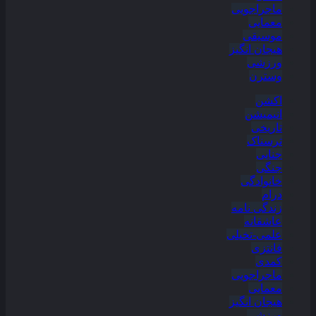
ماجراجویی
معمایی
موسیقی
هیجان انگیز
ورزشی
وسترن
اکشن
انیمیشن
تاریخی
ترسناک
جنایی
جنگی
خانوادگی
درام
زندگی نامه
عاشقانه
علمی-تخیلی
فانتزی
کمدی
ماجراجویی
معمایی
هیجان انگیز
ورزشی