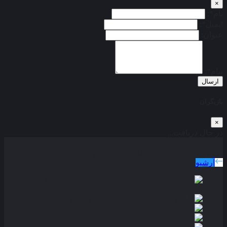
×
نام*:
ایمیل*:
عنوان:
پیام*:
ارسال
بازیگران
×
در حال دریافت...
دوبله پارسی
جدید ترین فیلم های دوبله پارسی
آرشیو