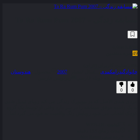
مسابقه زندگی – Ta Ra Rum Pum 2007
6,968
5.8
/10
49
نمره منتقدین
0% رضایت کاربران (0رای)
خانوادگی
درام
کمدی
سال انتشار :
2007
محصول :
هندوستان
همراه با نسخه دوبله فارسی
زیرنویس فارسی
0
0
مردی هندی الاصل که در نیویورک زندگی می کند رویای تبدیل شدن
به یک راننده موفق مسابقه را در سر دارد وقتی او توسط یک گروه
کوچک انتخاب می شود رویایش رنگ واقعیت به خود می گیرد اما . . .
کیفیت
WEB-DL
مدت زمان
153 دقیقه
رده سنی
Not Rated