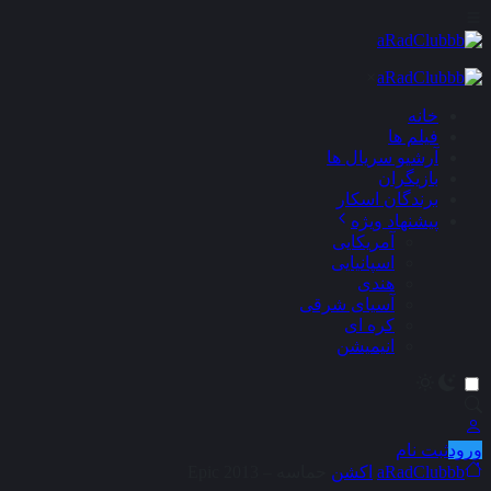
×
خانه
فیلم ها
آرشیو سریال ها
بازیگران
برندگان اسکار
پیشنهاد ویژه
آمریکایی
اسپانیایی
هندی
آسیای شرقی
کره ای
انیمیشن
ورود
ثبت نام
aRadClubbb
اکشن
حماسه – Epic 2013