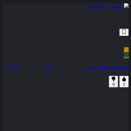
حماسه – Epic 2013
106,791
6.6
/10
52
نمره منتقدین
100% رضایت کاربران (2رای)
اکشن
انیمیشن
ماجراجویی
سال انتشار :
2013
محصول :
آمریکا
همراه با نسخه دوبله فارسی
زیرنویس فارسی
0
2
یک دختر نوجوان ناگهان خود را کوچک شده و گرفتار در اعماق جنگل
می بیند جایی که او در میان جنگ بین نیروهای خیر و نیرو های شر
جنگل گرفتار می شود وی با گروه خیر برای نجات دنیای آنها و دنیای
ما همراه می گردد و . . .
کیفیت
BluRay
مدت زمان
102 دقیقه