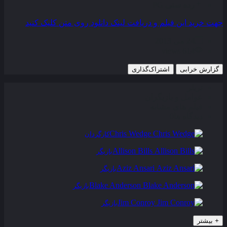
رده سنی
PG
جهت خرید این فیلم و دریافت لینک دانلود روی متن کلیک کنید
24 می 2013
614 views
گزارش خرابی
اشتراک‌گذاری
تریلر
عوامل و بازیگران
فیلم های مشابه
دیدگاه ها
0
Chris Wedge
کارگردان
Allison Bills
بازیگر
Aziz Ansari
بازیگر
Blake Anderson
بازیگر
Jim Conroy
بازیگر
+
بیشتر