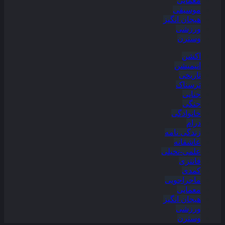
معمایی
موسیقی
هیجان انگیز
ورزشی
وسترن
اکشن
انیمیشن
تاریخی
ترسناک
جنایی
جنگی
خانوادگی
درام
زندگی نامه
عاشقانه
علمی-تخیلی
فانتزی
کمدی
ماجراجویی
معمایی
هیجان انگیز
ورزشی
وسترن