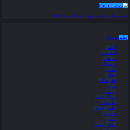
قسمت آخر فصل چهارم اضافه شد
From
دسته بندی مطالب
فیلم
سریال
اکشن
انیمیشن
تاریخی
ترسناک
جنایی
جنگی
خانوادگی
درام
رزمی
زندگی نامه
عاشقانه
علمی-تخیلی
فانتزی
کمدی
ماجراجویی