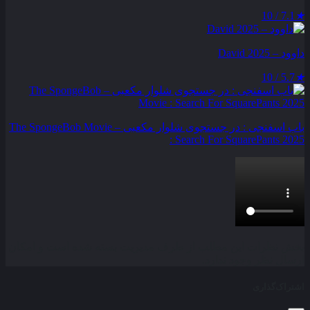
7.1 / 10
★
داوود – David 2025
5.7 / 10
★
باب اسفنجی : در جستجوی شلوار مکعبی – The SpongeBob Movie
: Search For SquarePants 2025
بخش نظرات این مطلب از طرف مدیریت بسته شده است و امکان
ارسال نظر وجود ندارد.
اشتراک‌گذاری