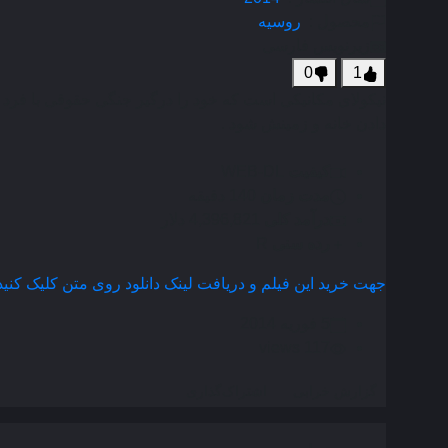
محصول :
روسیه
زیرنویس فارسی
0
1
نیکولای مکانیکی است که خود را درگیر جنگی حقوقی با فرد 
دادن خانه و زمینش شود .
کیفیت
WEB-DL
مدت زمان
140 دقیقه
درآمد کلی
4,396,821 دلار
رده سنی
R
جهت خرید این فیلم و دریافت لینک دانلود روی متن کلیک کنید
5 فوریه 2014
117 views
گزارش خرابی
اشتراک‌گذاری