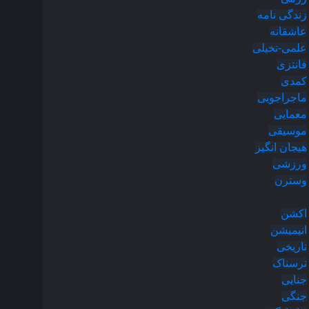
زندگی نامه
عاشقانه
علمی-تخیلی
فانتزی
کمدی
ماجراجویی
معمایی
موسیقی
هیجان انگیز
ورزشی
وسترن
اکشن
انیمیشن
تاریخی
ترسناک
جنایی
جنگی