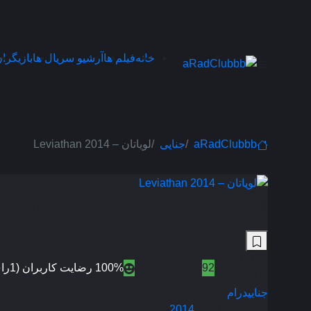
خانه
فیلم ها
آرشیو سریال ها
بازیگرا
aRadClubbb
جنایی
لویاتان – Leviathan 2014
لویاتان – Leviathan 2014
7.6
/10
92
نمره منتقدین
100% رضایت کاربران (1رای)
58,503
جنایی
درام
سال انتشار :
2014