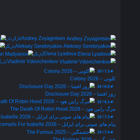
تریلر
عوامل و بازیگران
فیلم های مشابه
دیدگاه ها
0
Andrey Zvyagintsev
کارگردان
Aleksey Serebryakov
بازیگر
Elena Lyadova
بازیگر
Vladimir Vdovichenkov
بازیگ
7.3 / 10
★
کلونی – Colony 2026
6.5 / 10
★
روز افشا – Disclosure Day 2026
6.1 / 10
★
مرگ رابین هود – The Death Of Robin Hood 2026
7.3 / 10
★
پیام‌ های صوتی برای ایزابل – Voicemails For Isabelle 2026
7.4 / 10
★
خشمگین – The Furious 2025