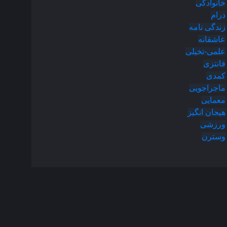
خانوادگی
درام
زندگی نامه
عاشقانه
علمی-تخیلی
فانتزی
کمدی
ماجراجویی
معمایی
هیجان انگیز
ورزشی
وسترن