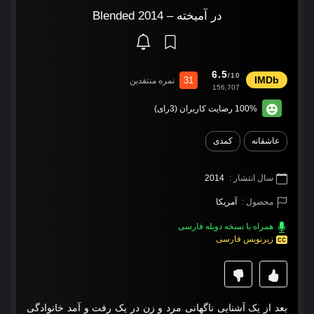
در آمیخته – Blended 2014
6.5
/10
31
نمره منتقدین
156,707
100% رضایت کاربران (3رای)
عاشقانه
کمدی
سال انتشار :
2014
محصول :
آمریکا
همراه با نسخه دوبله فارسی
زیرنویس فارسی
بعد از یک آشنایی ناگهانی مرد و زن در یک رفت و آمد خانوادگی