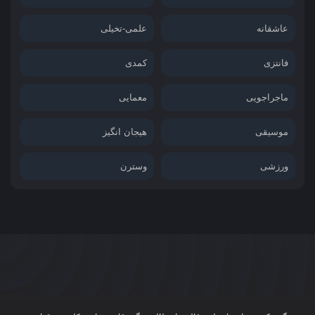
عاشقانه
علمی-تخیلی
فانتزی
کمدی
ماجراجویی
معمایی
موسیقی
هیجان انگیز
ورزشی
وسترن