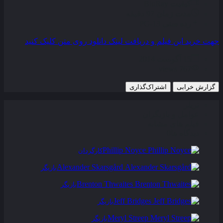
کیفیت
BluRay
مدت زمان
97 دقیقه
رده سنی
PG-13
جهت خرید این فیلم و دریافت لینک دانلود روی متن کلیک کنید
15 آگوست 2014
767 views
گزارش خرابی
اشتراک‌گذاری
تریلر
عوامل و بازیگران
فیلم های مشابه
دیدگاه ها
0
Phillip Noyce
کارگردان
Alexander Skarsgård
بازیگر
Brenton Thwaites
بازیگر
Jeff Bridges
بازیگر
Meryl Streep
بازیگر