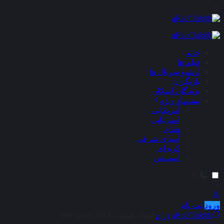
×
خانه
فیلم ها
آرشیو سریال ها
بازیگران
برندگان اسکار
پیشنهاد ویژه
آمریکایی
اسپانیایی
هندی
آسیای شرقی
کره ای
انیمیشن
ورود
ثبت نام
aRadClubbb
درام
اهداء کننده – The Giver 2014