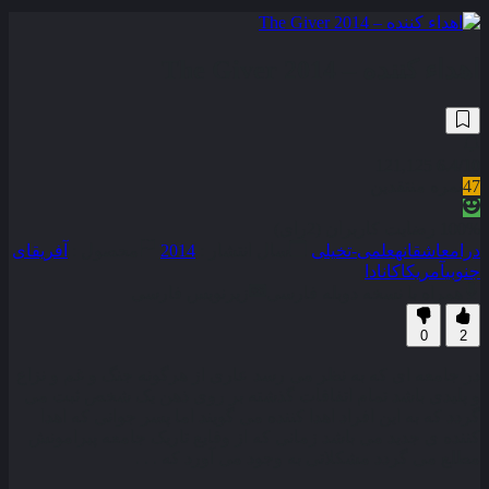
اهداء کننده – The Giver 2014
121,125
6.4
/10
47
نمره منتقدین
100% رضایت کاربران (2رای)
درام
عاشقانه
علمی-تخیلی
سال انتشار :
2014
محصول :
آفریقای
جنوبی
آمریکا
کانادا
همراه با نسخه دوبله فارسی
زیرنویس فارسی
0
2
در جامعه ای که به نظر می رسد عاری از هرگونه جنگ و غم و نزاع
و پلیدی باشد تمام اتفاقات گذشته بر روی ذهن یک شخص ثبت می
گردد که به این افراد اهدا کننده می گویند اما پسر جوانی که اهدا
کننده ی جدید می باشد زمانی که از وقایع تاریک جامعه پیرامونش
مطلع می گردد مشکلاتی به وجود می آورد که . . .