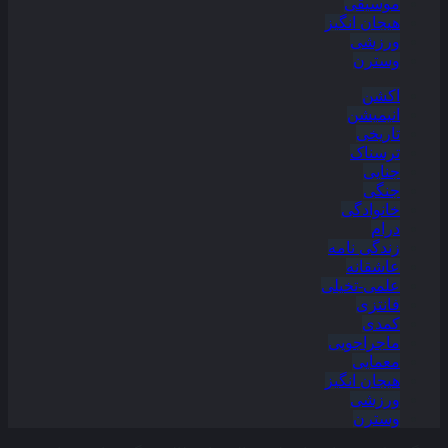
موسیقی
هیجان انگیز
ورزشی
وسترن
اکشن
انیمیشن
تاریخی
ترسناک
جنایی
جنگی
خانوادگی
درام
زندگی نامه
عاشقانه
علمی-تخیلی
فانتزی
کمدی
ماجراجویی
معمایی
هیجان انگیز
ورزشی
وسترن