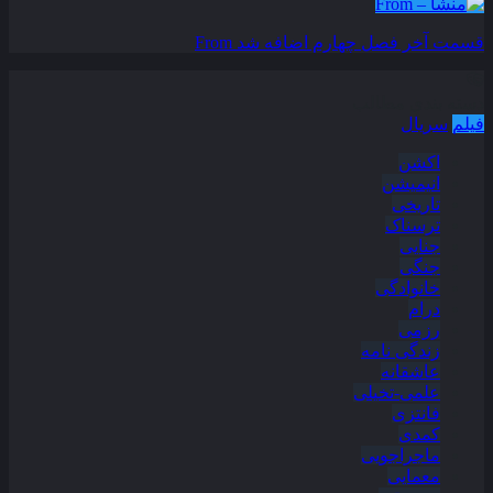
قسمت آخر فصل چهارم اضافه شد
From
دسته بندی مطالب
فیلم
سریال
اکشن
انیمیشن
تاریخی
ترسناک
جنایی
جنگی
خانوادگی
درام
رزمی
زندگی نامه
عاشقانه
علمی-تخیلی
فانتزی
کمدی
ماجراجویی
معمایی