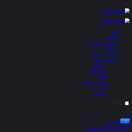
×
خانه
فیلم ها
آرشیو سریال ها
بازیگران
برندگان اسکار
پیشنهاد ویژه
آمریکایی
اسپانیایی
هندی
آسیای شرقی
کره ای
انیمیشن
ورود
ثبت نام
aRadClubbb
انیمیشن
مینیون ها – Minions 2015