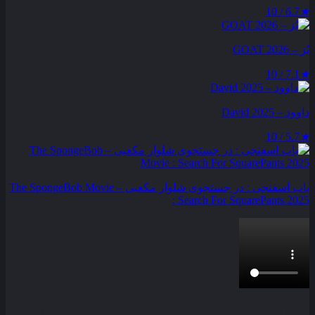
6.7 / 10
★
بُز – GOAT 2026
7.1 / 10
★
داوود – David 2025
5.7 / 10
★
باب اسفنجی : در جستجوی شلوار مکعبی – The SpongeBob Movie
: Search For SquarePants 2025
بخش نظرات این مطلب از طرف مدیریت بسته شده است و امکان