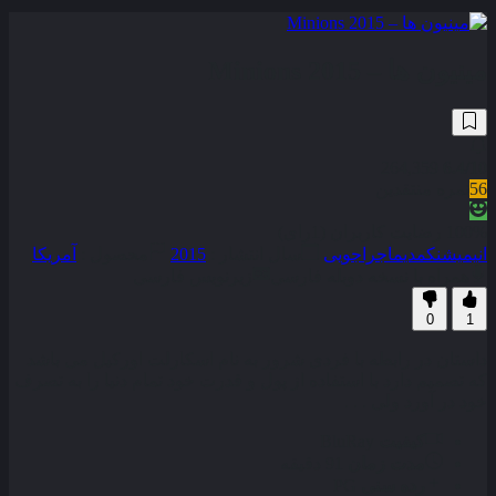
مینیون ها – Minions 2015
264,359
6.4
/10
56
نمره منتقدین
100% رضایت کاربران (1رای)
انیمیشن
کمدی
ماجراجویی
سال انتشار :
2015
محصول :
آمریکا
همراه با نسخه دوبله فارسی
زیرنویس فارسی
0
1
داستان در رابطه با فردی شرور به نام اسکارلت اورکیل می باشد
که تصمیم دارد با استفاده از پول و قدرت خود تمام دنیا را به تصرف
خود در آورد ولی . . .
کیفیت
BluRay
مدت زمان
91 دقیقه
رده سنی
PG