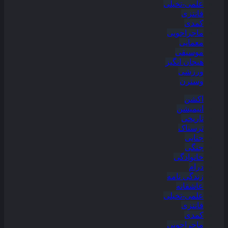
علمی-تخیلی
فانتزی
کمدی
ماجراجویی
معمایی
موسیقی
هیجان انگیز
ورزشی
وسترن
اکشن
انیمیشن
تاریخی
ترسناک
جنایی
جنگی
خانوادگی
درام
زندگی نامه
عاشقانه
علمی-تخیلی
فانتزی
کمدی
ماجراجویی