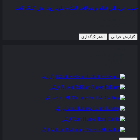
جهت خرید این فیلم و دریافت لینک دانلود روی متن کلیک کنید
9 سپتامبر 2016
688 views
گزارش خرابی
اشتراک‌گذاری
تریلر
عوامل و بازیگران
فیلم های مشابه
دیدگاه ها
0
Clint Eastwood
کارگردان
Aaron Eckhart
بازیگر
Holt McCallany
بازیگر
Laura Linney
بازیگر
Tom Hanks
بازیگر
Valerie Mahaffey
بازیگر