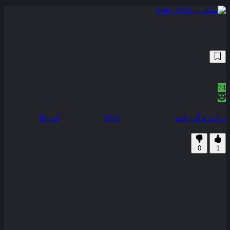
سالی – Sully 2016
311,947
7.4
/10
74
نمره منتقدین
100% رضایت کاربران (1رای)
درام
زندگی نامه
سال انتشار :
2016
محصول :
آمریکا
همراه با نسخه دوبله فارسی
زیرنویس فارسی
0
1
این فیلم داستان واقعی خلبانی به نام چلسی سالبرگر می باشد که
پس از یک حادثه هوایی موفق شد هواپیمایش با 155 سرنشین را به
سلامت بر زمین فرود آورد .
کیفیت
BluRay
مدت زمان
96 دقیقه
رده سنی
PG-13