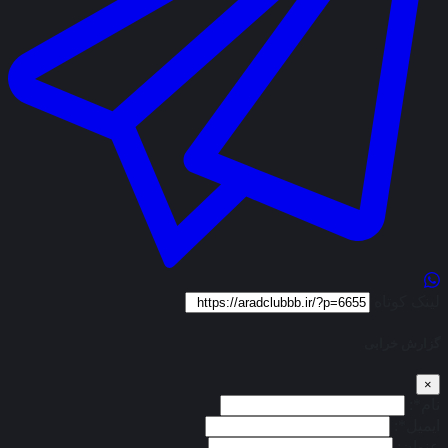
لینک کوتاه
گزارش خرابی
×
نام*:
ایمیل*:
عنوان: