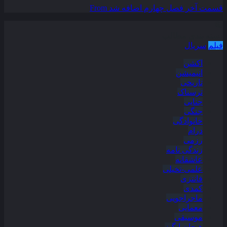
قسمت آخر فصل چهارم اضافه شد
From
دسته بندی مطالب
فیلم
سریال
اکشن
انیمیشن
تاریخی
ترسناک
جنایی
جنگی
خانوادگی
درام
رزمی
زندگی نامه
عاشقانه
علمی-تخیلی
فانتزی
کمدی
ماجراجویی
معمایی
موسیقی
هیجان انگیز