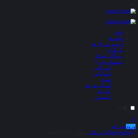
×
خانه
فیلم ها
آرشیو سریال ها
بازیگران
برندگان اسکار
پیشنهاد ویژه
آمریکایی
اسپانیایی
هندی
آسیای شرقی
کره ای
انیمیشن
ورود
ثبت نام
aRadClubbb
آمریکایی
سالی – Sully 2016