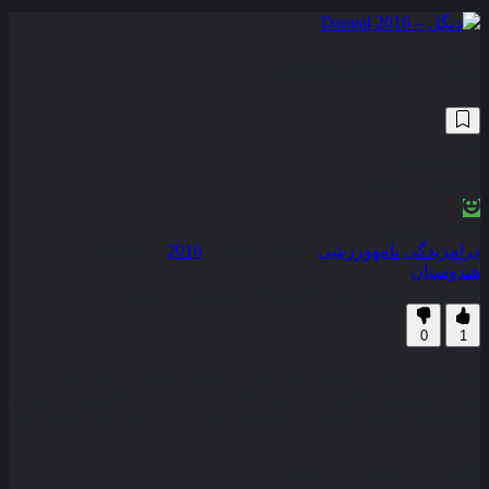
دنگل – Dangal 2016
238,074
8.3
/10
N/A
نمره منتقدین
100% رضایت کاربران (1رای)
درام
زندگی نامه
ورزشی
سال انتشار :
2016
محصول :
هندوستان
همراه با نسخه دوبله فارسی
زیرنویس فارسی
0
1
یک کشتی گیر که دوست دارد پسری داشته باشد تا بتواند مدال طلا
برای کشورش به ارمغان بیاورد حال خود را با دو دخترش می بینید و
تصمیم می گیرد که پسر را فراموش کرده و از دخترانش کشتی گیر
. . .
جزو 250 فیلم برتر IMDb با رتبه
124