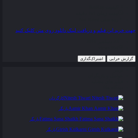
کیفیت
BluRay
مدت زمان
161 دقیقه
رده سنی
Not Rated
جهت خرید این فیلم و دریافت لینک دانلود روی متن کلیک کنید
22 دسامبر 2016
964 views
گزارش خرابی
اشتراک‌گذاری
تریلر
عوامل و بازیگران
فیلم های مشابه
دیدگاه ها
0
Nitesh Tiwari
کارگردان
Aamir Khan
بازیگر
Fatima Sana Shaikh
بازیگر
Girish Kulkarni
بازیگر