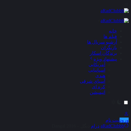
×
خانه
فیلم ها
آرشیو سریال ها
بازیگران
برندگان اسکار
پیشنهاد ویژه
آمریکایی
اسپانیایی
هندی
آسیای شرقی
کره ای
انیمیشن
ورود
ثبت نام
aRadClubbb
درام
دنگل – Dangal 2016