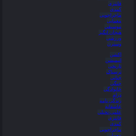
فانتزی
کمدی
ماجراجویی
معمایی
موسیقی
هیجان انگیز
ورزشی
وسترن
اکشن
انیمیشن
تاریخی
ترسناک
جنایی
جنگی
خانوادگی
درام
زندگی نامه
عاشقانه
علمی-تخیلی
فانتزی
کمدی
ماجراجویی
معمایی