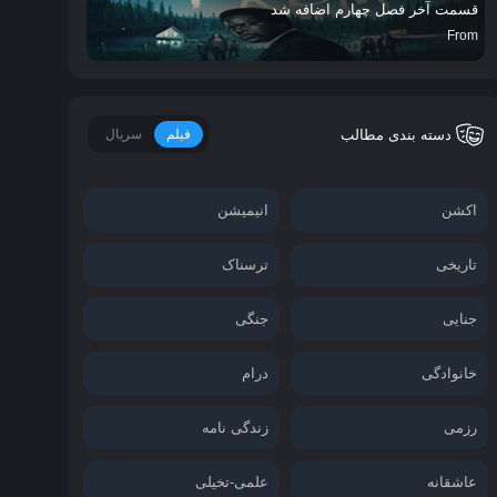
قسمت آخر فصل چهارم اضافه شد
From
دسته بندی مطالب
فیلم
سریال
اکشن
انیمیشن
تاریخی
ترسناک
جنایی
جنگی
خانوادگی
درام
رزمی
زندگی نامه
عاشقانه
علمی-تخیلی