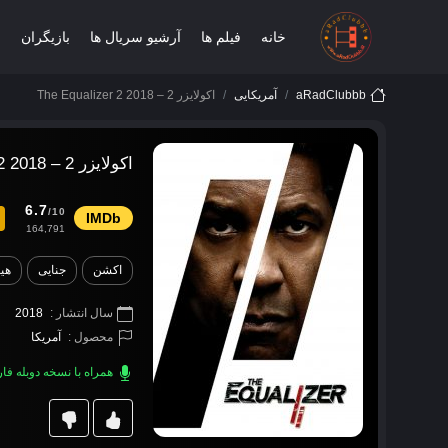
خانه
فیلم ها
آرشیو سریال ها
بازیگران
ب
aRadClubbb
آمریکایی
اکولایزر 2 – The Equalizer 2 2018
اکولایزر 2 – The Equalizer 2 2018
6.7
/10
164,791
اکشن
جنایی
هیج
سال انتشار :
2018
محصول :
آمریکا
همراه با نسخه دوبله ف