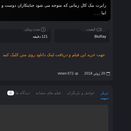
رابرت مک کال زمانی که متوجه می شود جنایتکاران دوست و همک
اما . . .
کیفیت
مدت زمان
BluRay
121 دقیقه
جهت خرید این فیلم و دریافت لینک دانلود روی متن کلیک کنید
20 ژوئن 2018
672 views
تریلر
عوامل و بازیگران
فیلم های مشابه
دیدگاه ها
0