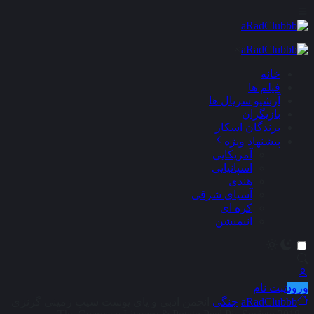
×
خانه
فیلم ها
آرشیو سریال ها
بازیگران
برندگان اسکار
پیشنهاد ویژه
آمریکایی
اسپانیایی
هندی
آسیای شرقی
کره ای
انیمیشن
ورود
ثبت نام
aRadClubbb
جنگی
انجمن ادبی و پای پوست سیب زمینی گرنزی