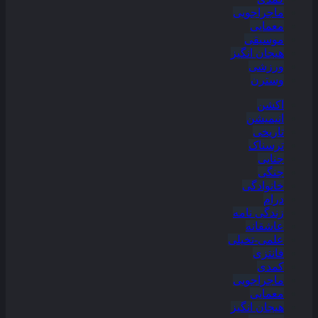
ماجراجویی
معمایی
موسیقی
هیجان انگیز
ورزشی
وسترن
اکشن
انیمیشن
تاریخی
ترسناک
جنایی
جنگی
خانوادگی
درام
زندگی نامه
عاشقانه
علمی-تخیلی
فانتزی
کمدی
ماجراجویی
معمایی
هیجان انگیز