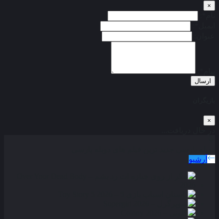
×
نام*:
ایمیل*:
عنوان:
پیام*:
ارسال
بازیگران
×
در حال دریافت...
دوبله پارسی
جدید ترین فیلم های دوبله پارسی
آرشیو