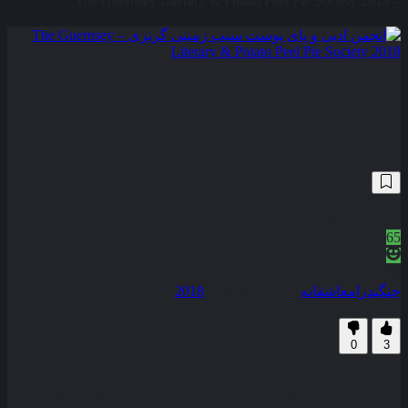
– The Guernsey Literary & Potato Peel Pie Society 2018
انجمن ادبی و پای پوست سیب زمینی گرنزی
– The Guernsey Literary & Potato Peel
Pie Society 2018
48,343
7.3
/10
65
نمره منتقدین
100% رضایت کاربران (3رای)
جنگی
درام
عاشقانه
سال انتشار :
2018
همراه با نسخه دوبله فارسی
زیرنویس فارسی
0
3
داستان فیلم در سال 1946 روایت می‌ شود جولیت اشتون نویسنده‌
ای است که در زمان جنگ جهانی دوم مجذوب یک انجمن کتاب‌