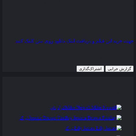
خوانی مخفی می‌ شود که در زمان اشغال جزیره‌ های مانش توسط
آلمان‌ ها گسترش پیدا کرده‌ اند . . .
کیفیت
BluRay
مدت زمان
124 دقیقه
رده سنی
TV-14
جهت خرید این فیلم و دریافت لینک دانلود روی متن کلیک کنید
18 جولای 2018
1,171 views
گزارش خرابی
اشتراک‌گذاری
تریلر
عوامل و بازیگران
فیلم های مشابه
دیدگاه ها
0
Mike Newell
کارگردان
Jessica Brown Findlay
بازیگر
Lily James
بازیگر