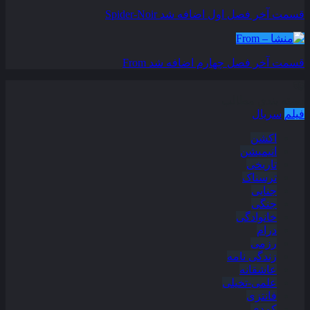
قسمت آخر فصل اول اضافه شد
Spider-Noir
قسمت آخر فصل چهارم اضافه شد
From
دسته بندی مطالب
فیلم
سریال
اکشن
انیمیشن
تاریخی
ترسناک
جنایی
جنگی
خانوادگی
درام
رزمی
زندگی نامه
عاشقانه
علمی-تخیلی
فانتزی
کمدی