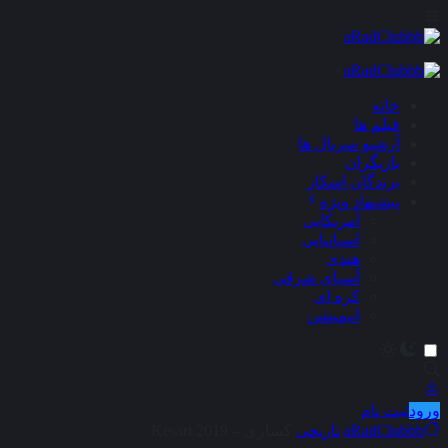
×
خانه
فیلم ها
آرشیو سریال ها
بازیگران
برندگان اسکار
پیشنهاد ویژه
آمریکایی
اسپانیایی
هندی
آسیای شرقی
کره ای
انیمیشن
ورود
ثبت نام
aRadClubbb
تاریخی
کساری – Kesari 2019