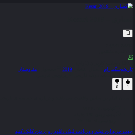
کساری – Kesari 2019
23,581
7.4
/10
N/A
نمره منتقدین
100% رضایت کاربران (1رای)
تاریخی
جنگی
درام
سال انتشار :
2019
محصول :
هندوستان
همراه با نسخه دوبله فارسی
زیرنویس فارسی
0
1
داستان فیلم بر اساس واقعیت می باشد و درباره ی حماسه ی تاریخی است که در جنگ ساراگارهی به وقوع پیو
کیفیت
WEB-DL
مدت زمان
150 دقیقه
رده سنی
Not Rated
جهت خرید این فیلم و دریافت لینک دانلود روی متن کلیک کنید