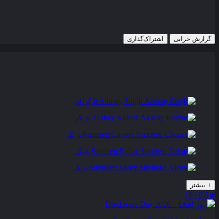
21 مارس 2019
638 views
گزارش خرابی
اشتراک‌گذاری
تریلر
عوامل و بازیگران
فیلم های مشابه
دیدگاه ها
0
Anurag Singh
کارگردان
Akshay Kumar
بازیگر
Parineeti Chopra
بازیگر
Sandeep Nahar
بازیگر
Suvinder Vicky
بازیگر
+
بیشتر
6.5 / 10
★