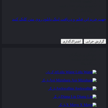
کیفیت
BluRay
مدت زمان
100 دقیقه
رده سنی
PG
جهت خرید این فیلم و دریافت لینک دانلود روی متن کلیک کنید
12 ژوئن 2019
890 views
گزارش خرابی
اشتراک‌گذاری
تریلر
عوامل و بازیگران
فیلم های مشابه
دیدگاه ها
0
Lulu Wang
کارگردان
Aoi Mizuhara
بازیگر
Awkwafina
بازیگر
Diana Lin
بازیگر
X Mayo
بازیگر