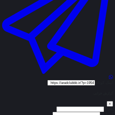
لینک کوتاه
گزارش خرابی
×
نام*:
ایمیل*: