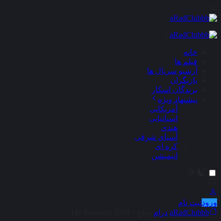
×
خانه
فیلم ها
آرشیو سریال ها
بازیگران
برندگان اسکار
پیشنهاد ویژه
آمریکایی
اسپانیایی
هندی
آسیای شرقی
کره ای
انیمیشن
ورود
ثبت نام
aRadClubbb
درام
وداع – The Farewell 2019