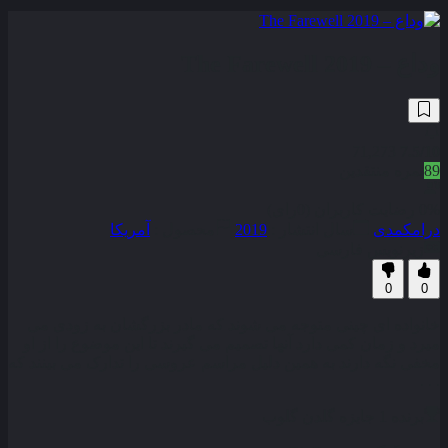
وداع – The Farewell 2019
71,273
7.5
/10
89
نمره منتقدین
0% رضایت کاربران (0رای)
درام
کمدی
سال انتشار :
2019
محصول :
آمریکا
زیرنویس فارسی
0
0
خانواده ای چینی متوجه می شوند که مادر بزرگشان به زودی می
میرد و زمان کمی دارد آنها تصمیم می گیرند تا این موضوع را از او
مخفی نگه دارند به همین دلیل مراسم عروسی را تدارک می بینند که
. . .
برنده 1 جایزه گلدن گلوب