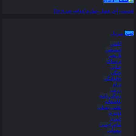
قسمت آخر فصل چهارم اضافه شد
From
دسته بندی مطالب
فیلم
سریال
اکشن
انیمیشن
تاریخی
ترسناک
جنایی
جنگی
خانوادگی
درام
رزمی
زندگی نامه
عاشقانه
علمی-تخیلی
فانتزی
کمدی
ماجراجویی
معمایی