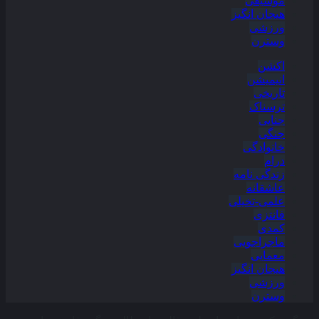
موسیقی
هیجان انگیز
ورزشی
وسترن
اکشن
انیمیشن
تاریخی
ترسناک
جنایی
جنگی
خانوادگی
درام
زندگی نامه
عاشقانه
علمی-تخیلی
فانتزی
کمدی
ماجراجویی
معمایی
هیجان انگیز
ورزشی
وسترن