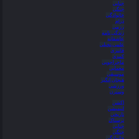
جنایی
جنگی
خانوادگی
درام
رزمی
زندگی نامه
عاشقانه
علمی-تخیلی
فانتزی
کمدی
ماجراجویی
معمایی
موسیقی
هیجان انگیز
ورزشی
وسترن
اکشن
انیمیشن
تاریخی
ترسناک
جنایی
جنگی
خانوادگی