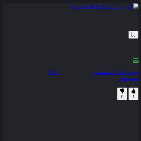
گاو بزرگ – The Big Bull 2021
17,486
5.7
/10
N/A
نمره منتقدین
100% رضایت کاربران (1رای)
جنایی
زندگی نامه
معمایی
سال انتشار :
2021
محصول :
هندوستان
همراه با نسخه دوبله فارسی
زیرنویس فارسی
0
1
داستان فیلم بر اساس وقایع واقعی بازار مالی است که بین سالهای
1990 تا 2000 و با مشارکت هرشاد مهتا و جنایات مالی وی رخ داده
است .
کیفیت
WEB-DL
مدت زمان
153 دقیقه