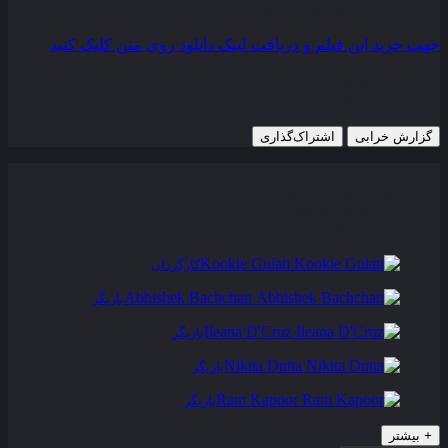
رده سنی
Not Rated
جهت خرید این فیلم و دریافت لینک دانلود روی متن کلیک کنید
8 آوریل 2021
725 views
گزارش خرابی
اشتراک‌گذاری
تریلر
عوامل و بازیگران
فیلم های مشابه
دیدگاه ها
0
Kookie Gulati
کارگردان
Abhishek Bachchan
بازیگر
Ileana D'Cruz
بازیگر
Nikita Dutta
بازیگر
Ram Kapoor
بازیگر
+
بیشتر