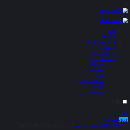
×
خانه
فیلم ها
آرشیو سریال ها
بازیگران
برندگان اسکار
پیشنهاد ویژه
آمریکایی
اسپانیایی
هندی
آسیای شرقی
کره ای
انیمیشن
ورود
ثبت نام
aRadClubbb
دوبله پارسی
گاو بزرگ – The Big Bull 2021