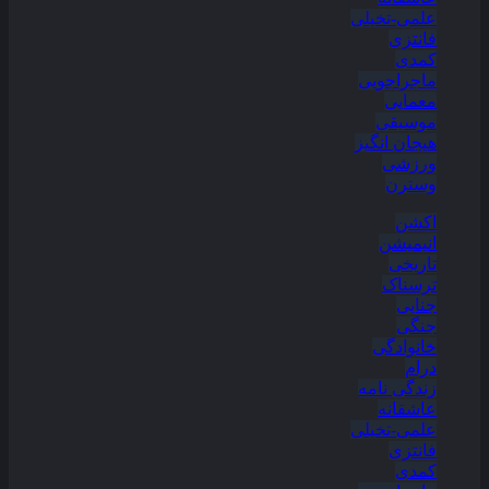
علمی-تخیلی
فانتزی
کمدی
ماجراجویی
معمایی
موسیقی
هیجان انگیز
ورزشی
وسترن
اکشن
انیمیشن
تاریخی
ترسناک
جنایی
جنگی
خانوادگی
درام
زندگی نامه
عاشقانه
علمی-تخیلی
فانتزی
کمدی