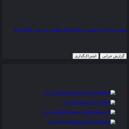
کیفیت
WEB-DL
مدت زمان
89 دقیقه
بودجه
40,000,000 دلار
رده سنی
PG
جهت خرید این فیلم و دریافت لینک دانلود روی متن کلیک کنید
31 ژانویه 2025
447 views
گزارش خرابی
اشتراک‌گذاری
تریلر
عوامل و بازیگران
فیلم های مشابه
دیدگاه ها
0
Peter Hastings
کارگردان
Isla Fisher
بازیگر
Lil Rel Howery
بازیگر
Pete Davidson
بازیگر