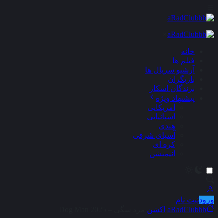
×
خانه
فیلم ها
آرشیو سریال ها
بازیگران
برندگان اسکار
پیشنهاد ویژه
آمریکایی
اسپانیایی
هندی
آسیای شرقی
کره ای
انیمیشن
ورود
ثبت نام
aRadClubbb
اکشن
مرد سگی – Dog Man 2025