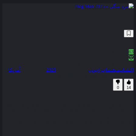
مرد سگی – Dog Man 2025
6,558
6.3
/10
63
نمره منتقدین
100% رضایت کاربران (14رای)
اکشن
انیمیشن
ماجراجویی
سال انتشار :
2025
محصول :
آمریکا
همراه با نسخه دوبله فارسی
زیرنویس فارسی
0
14
وقتی یک افسر پلیس و سگ وفادارش در حین انجام وظیفه زخمی
می‌ شوند یک جراحی دیوانه‌ وار اما نجات‌ب خش آن‌ ها را به هم پیوند
می‌ دهد و داگ من متولد می‌ شود اکنون در حالی که داگ من تلاش
می‎‌کند تا با هویت جدیدش کنار آمده و رئیس خود را تحت تاثیر قرار
دهد باید نقشه‌ های شیطانی گربه‌ ای شرور به نام پیتی را نیز متوقف
کند .