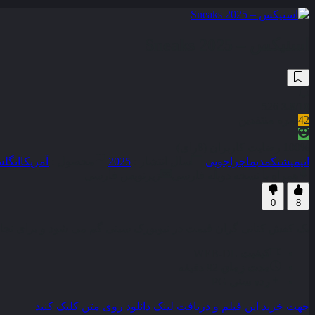
اسنیکس – Sneaks 2025
526
3.8
/10
42
نمره منتقدین
100% رضایت کاربران (8رای)
انیمیشن
کمدی
ماجراجویی
سال انتشار :
2025
محصول :
آمریکا
انگل
همراه با نسخه دوبله فارسی
زیرنویس فارسی
0
8
یک کفش کتانی گران قیمت در نیویورک سیتی گم می شود و برای نجا
کیفیت
WEB-DL
مدت زمان
92 دقیقه
رده سنی
PG
جهت خرید این فیلم و دریافت لینک دانلود روی متن کلیک کنید