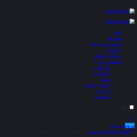
×
خانه
فیلم ها
آرشیو سریال ها
بازیگران
برندگان اسکار
پیشنهاد ویژه
آمریکایی
اسپانیایی
هندی
آسیای شرقی
کره ای
انیمیشن
ورود
ثبت نام
aRadClubbb
انیمیشن
اسنیکس – Sneaks 2025