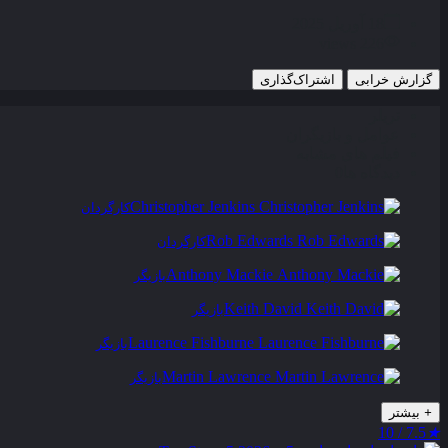
18 آوریل 2025
226 views
گزارش خرابی
اشتراک‌گذاری
تریلر
عوامل و بازیگران
فیلم های مشابه
دیدگاه ها
0
Christopher Jenkins
کارگردان
Rob Edwards
کارگردان
Anthony Mackie
بازیگر
Keith David
بازیگر
Laurence Fishburne
بازیگر
Martin Lawrence
بازیگر
+
بیشتر
7.5 / 10
★