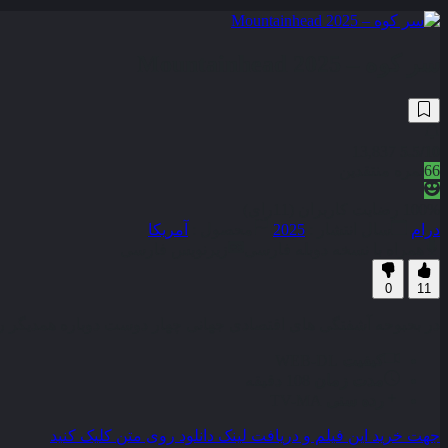
سر کوه – Mountainhead 2025
13,837
5.5
/10
66
نمره منتقدین
100% رضایت کاربران (11رای)
درام
سال انتشار :
2025
محصول :
آمریکا
همراه با نسخه دوبله فارسی
زیرنویس فارسی
0
11
در بحبوحه آشفتگی‌ های اقتصادی جهانی چهار دوست دوباره همدیگر را 
کیفیت
WEB-DL
مدت زمان
108 دقیقه
رده سنی
TV-MA
جهت خرید این فیلم و دریافت لینک دانلود روی متن کلیک کنید