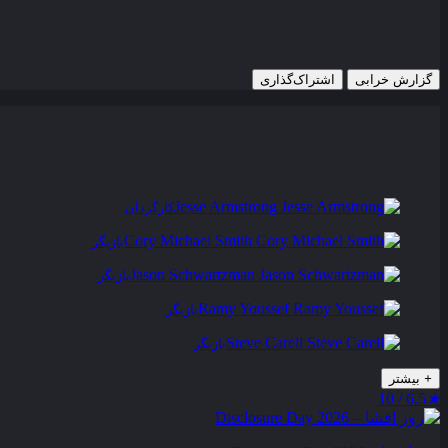
31 می 2025
275 views
گزارش خرابی
اشتراک‌گذاری
تریلر
عوامل و بازیگران
فیلم های مشابه
دیدگاه ها
0
Jesse Armstrong
کارگردان
Cory Michael Smith
بازیگر
Jason Schwartzman
بازیگر
Ramy Youssef
بازیگر
Steve Carell
بازیگر
+
بیشتر
6.5 / 10
★