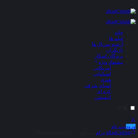
×
خانه
فیلم ها
آرشیو سریال ها
بازیگران
برندگان اسکار
پیشنهاد ویژه
آمریکایی
اسپانیایی
هندی
آسیای شرقی
کره ای
انیمیشن
ورود
ثبت نام
aRadClubbb
درام
سر کوه – Mountainhead 2025