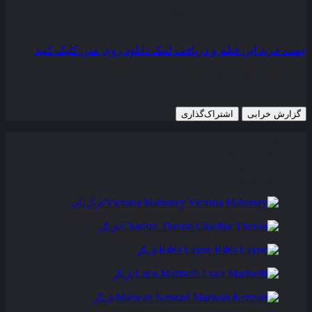
مدت زمان
105 دقیقه
رده سنی
R
جهت خرید این فیلم و دریافت لینک دانلود روی متن کلیک کنید
2 ژوئن 2025
580 views
گزارش خرابی
اشتراک‌گذاری
تریلر
عوامل و بازیگران
فیلم های مشابه
دیدگاه ها
0
Victoria Mahoney
کارگردان
Charlize Theron
بازیگر
KiKi Layne
بازیگر
Luca Marinelli
بازیگر
Marwan Kenzari
بازیگر