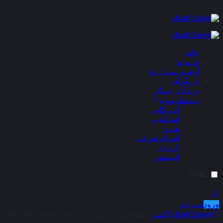
×
خانه
فیلم ها
آرشیو سریال ها
بازیگران
برندگان اسکار
پیشنهاد ویژه
آمریکایی
اسپانیایی
هندی
آسیای شرقی
کره ای
انیمیشن
ورود
ثبت نام
aRadClubbb
اکشن
نگهبانانی از دیرباز 2 – The Old Guard 2 2025