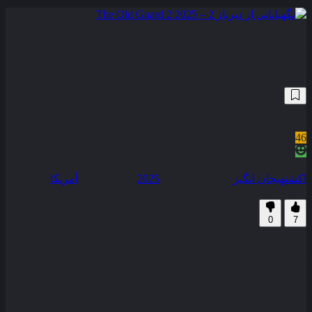
نگهبانانی از دیرباز 2 – The Old Guard 2
2025
39,426
5.1
/10
46
نمره منتقدین
100% رضایت کاربران (7رای)
اکشن
هیجان انگیز
سال انتشار :
2025
محصول :
آمریکا
همراه با نسخه دوبله فارسی
زیرنویس فارسی
0
7
اندی جنگجویان کهن را در برابر دشمن قدرتمندی که گروهشان را
تهدید می‌ کند رهبری می‌ کند آنها با ظهور یک موجود جاودانه‌ ی
گمشده دست و پنجه نرم می‌ کنند که ماموریت آنها برای حفاظت از
بشریت را پیچیده می‌ کند .
کیفیت
WEB-DL