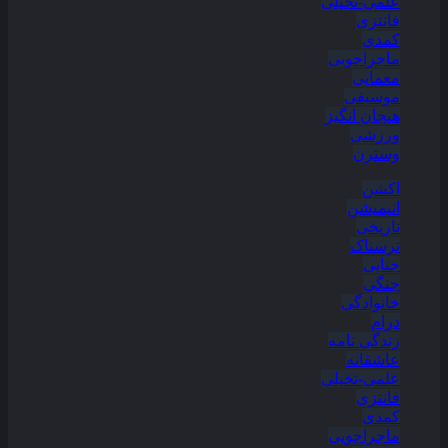
علمی-تخیلی
فانتزی
کمدی
ماجراجویی
معمایی
موسیقی
هیجان انگیز
ورزشی
وسترن
اکشن
انیمیشن
تاریخی
ترسناک
جنایی
جنگی
خانوادگی
درام
زندگی نامه
عاشقانه
علمی-تخیلی
فانتزی
کمدی
ماجراجویی