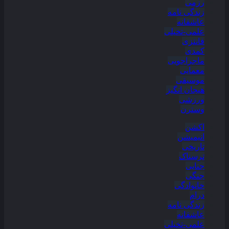
رزمی
زندگی نامه
عاشقانه
علمی-تخیلی
فانتزی
کمدی
ماجراجویی
معمایی
موسیقی
هیجان انگیز
ورزشی
وسترن
اکشن
انیمیشن
تاریخی
ترسناک
جنایی
جنگی
خانوادگی
درام
زندگی نامه
عاشقانه
علمی-تخیلی