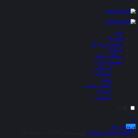
×
خانه
فیلم ها
آرشیو سریال ها
بازیگران
برندگان اسکار
پیشنهاد ویژه
آمریکایی
اسپانیایی
هندی
آسیای شرقی
کره ای
انیمیشن
ورود
ثبت نام
aRadClubbb
خانوادگی
گوسفندهای گارآگاه – The Sheep