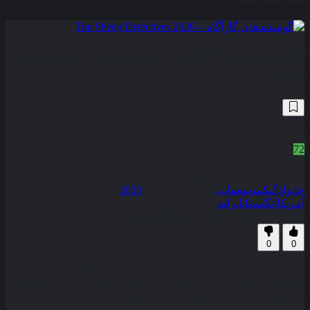
Detectives 2026
گوسفندهای گارآگاه – The Sheep Detectives
2026
32,978
7.5
/10
72
نمره منتقدین
0% رضایت کاربران (0رای)
خانوادگی
کمدی
معمایی
سال انتشار :
2026
محصول :
آمریکا
انگلستان
ایرلند
همراه با نسخه دوبله فارسی
زیرنویس فارسی
0
0
جرج هاردی چوپانی است که هر شب برای گوسفندان محبوبش
رمان‌های کارآگاهی می‌ خواند با این تصور که آنها چیزی نمی فهمند
اما وقتی یک حادثه مرموز زندگی در مزرعه را مختل می‌ کند
گوسفندان متوجه می‌ شوند که باید خودشان تبدیل به کارآگاه شوند