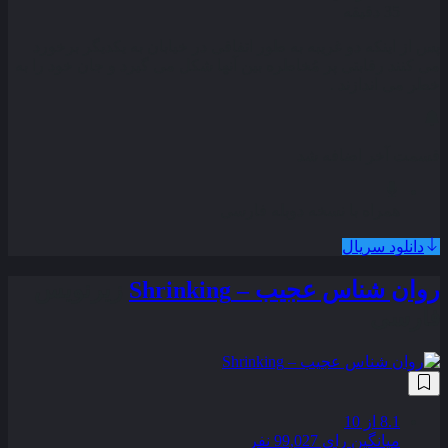
35 دقیقه
پس از اینکه دو غریبه به طور اتفاقی در خیابان به یکدیگر برخورد
می کنند رقابتی پر مُخاطره بین آنها شکل می گیرد و جان خود را به
خطر می اندازند .
قسمت آخر اضافه شد
همراه با نسخه دوبله فارسی
دانلود سریال
روان شناس عجیب – Shrinking
زیرنویس
فارسی
8.1
از 10
میانگین رای 99,027 نفر