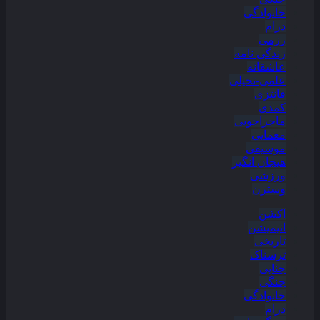
خانوادگی
درام
رزمی
زندگی نامه
عاشقانه
علمی-تخیلی
فانتزی
کمدی
ماجراجویی
معمایی
موسیقی
هیجان انگیز
ورزشی
وسترن
اکشن
انیمیشن
تاریخی
ترسناک
جنایی
جنگی
خانوادگی
درام