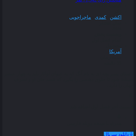
کیفیت
WEB-DL
ژانر
اکشن
,
کمدی
,
ماجراجویی
سال انتشار
2024
وضعیت پخش
اتمام فصل اول
محصول
آمریکا
مدت زمان
55 دقیقه
داستان پسر بچه ‌ای به‌ نام آنگ که به ‌عنوان آواتار باید به چهار عنصر
مسلط شود تا جلوی دشمنی را بگیرد که قصد جان او و تصرف
جهان را دارد .
قسمت آخر فصل اول اضافه شد
همراه با نسخه دوبله فارسی
دانلود سریال