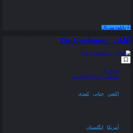
قسمت آخر اضافه شد
همراه با نسخه دوبله فارسی
دانلود سریال
آقایان – The Gentlemen
زیرنویس فارسی
8.0
از 10
میانگین رای 140,794 نفر
کیفیت
WEB-DL
ژانر
اکشن
,
جنایی
,
کمدی
سال انتشار
2024
وضعیت پخش
اتمام فصل اول
محصول
آمریکا
,
انگلستان
مدت زمان