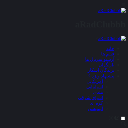
aRadClubbb
×
خانه
فیلم ها
آرشیو سریال ها
بازیگران
برندگان اسکار
پیشنهاد ویژه
آمریکایی
اسپانیایی
هندی
آسیای شرقی
کره ای
انیمیشن