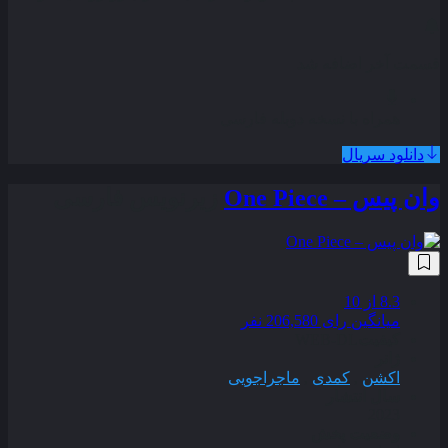
قسمت آخر اضافه شد
همراه با نسخه دوبله فارسی
دانلود سریال
وان پیس – One Piece
زیرنویس فارسی
8.3
از 10
میانگین رای 206,580 نفر
کیفیت
WEB-DL
ژانر
اکشن
,
کمدی
,
ماجراجویی
سال انتشار
2023
وضعیت پخش