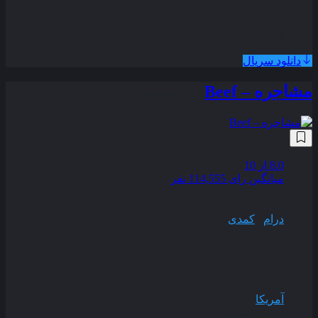
همراه با نسخه دوبله فارسی
دانلود سریال
مشاجره – Beef
زیرنویس فارسی
8.0
از 10
میانگین رای 114,555 نفر
کیفیت
WEB-DL
ژانر
درام
,
کمدی
سال انتشار
2023
وضعیت پخش
به اتمام رسیده
محصول
آمریکا
مدت زمان