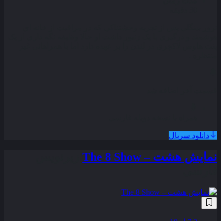
مدت زمان
30 دقیقه
ترور بینگلی پس از تجربه وحشتناکی که در مراقبت از خانه ‌ای
هوشمند و درگیری با یک زنبور داشت او حالا وظیفه نگه‌ داری از یک
پنت ‌هاوس لاکچری در لندن را بر عهده دارد اما با همراهانی غیر
منتظره .
قسمت آخر اضافه شد
همراه با نسخه دوبله فارسی
دانلود سریال
نمایش هشت – The 8 Show
زیرنویس
فارسی