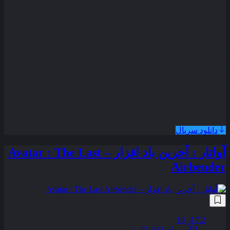
50 دقیقه
ادی هالستد یک عمارت بزرگ خانوادگی را به ارث می برد اما خبر
ندارد این عمارت منزل گاه یک مافیای بزرگ مواد مخدر است که به
هیچ وجه قصد تخلیه آن را ندارد .
قسمت آخر فصل اول اضافه شد
همراه با نسخه دوبله فارسی
دانلود سریال
آواتار : آخرین باد افزار – Avatar : The Last
Airbender
زیرنویس فارسی
7.2
از 10
میانگین رای 71,342 نفر