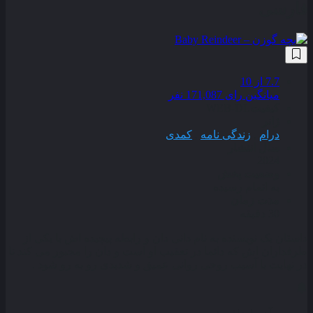
فارسی
7.7
از 10
میانگین رای 171,087 نفر
کیفیت
WEB-DL
ژانر
درام
,
زندگی نامه
,
کمدی
سال انتشار
2024
وضعیت پخش
به اتمام رسیده
مدت زمان
30 دقیقه
داستان یک نویسنده به ‌نام دانی دان و رابطه پیچیده‌ اش با یکی از
طرفداران ‌اش که دائما در تعقیب او است و دان را مجبور می‌ کند تا
در نهایت با آسیب روحی روانی عمیق و شدیدی رو به ‌رو شود .