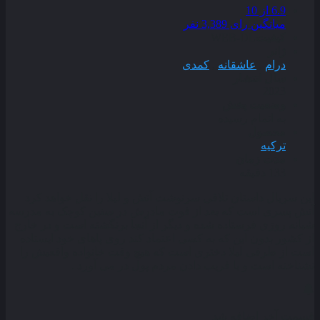
6.9
از 10
میانگین رای 3,389 نفر
کیفیت
WEB-DL
ژانر
درام
,
عاشقانه
,
کمدی
سال انتشار
2023
وضعیت پخش
به اتمام رسیده
محصول
ترکیه
مدت زمان
133 دقیقه
این سریال داستان تلاقی سرنوشت آتش و لیلا را نقل خواهد کرد
آتش پسری است که بعد از فوت مادرش در سنین کوچک به مدرسه
شبانه‌ روزی فرستاده شده و دیگر از آنجا برنگشته است و در خارج
از کشور بدون این که به کسی اعتماد کند روی پاهای خود ایستاده
است از طرفی لیلا دختری است که هیچ وقت خانواده واقعیش را
نشناخته است و با فریب دادن مردم پول در می‌ آورد .
قسمت آخر اضافه شد