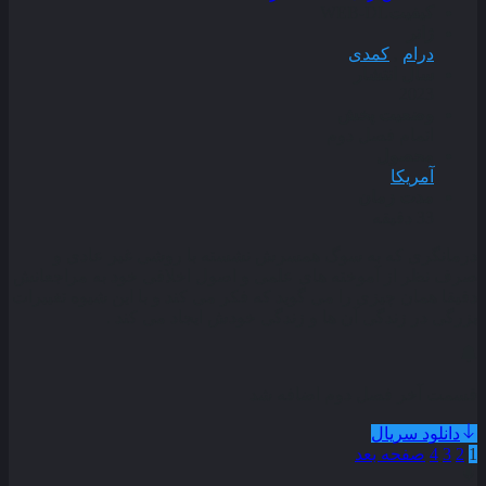
کیفیت
WEB-DL
ژانر
درام
,
کمدی
سال انتشار
2023
وضعیت پخش
اتمام فصل دوم
محصول
آمریکا
مدت زمان
33 دقیقه
درمانگری که به سوگ همسرش نشسته با روشی غیر عادی و
صرف نظر از آموخته های علمی و اصول اخلاقی خود به مراجعانش
دقیقا همان چیزی را می گوید که فکر می کند و با این شیوه تغییرات
بزرگی در زندگی آن ها و زندگی خودش ایجاد می کند .
قسمت آخر فصل دوم اضافه شد
دانلود سریال
1
2
3
4
صفحه بعد