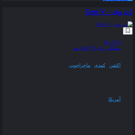
ژن وی – Gen V
زیرنویس فارسی
7.6
از 10
میانگین رای 149,773 نفر
کیفیت
WEB-DL
ژانر
اکشن
,
کمدی
,
ماجراجویی
سال انتشار
2023
وضعیت پخش
به اتمام رسیده
محصول
آمریکا
مدت زمان
50 دقیقه
گروهی از ابرقهرمانان جوان که از قدرت فوق العاده ای برخوردار
هستند برای کنترل و شناخت بیشتر توانایی های خود وارد یک
دانشگاه شده اند اما با چالش و خطرهای بسیاری روبرو می شوند .