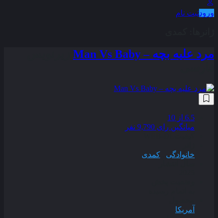
ورود
ثبت نام
ژانر‌ها:
کمدی
مرد علیه بچه – Man Vs Baby
زیرنویس
فارسی
6.5
از 10
میانگین رای 9,790 نفر
کیفیت
WEB-DL
ژانر
خانوادگی
,
کمدی
سال انتشار
2025
وضعیت پخش
به اتمام رسیده
محصول
آمریکا