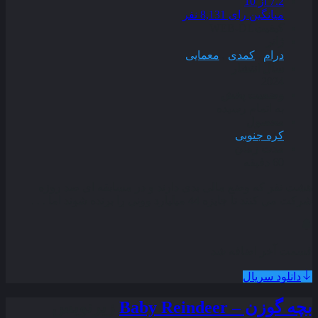
7.2
از 10
میانگین رای 8,131 نفر
کیفیت
WEB-DL
ژانر
درام
,
کمدی
,
معمایی
سال انتشار
2024
وضعیت پخش
به اتمام رسیده
محصول
کره جنوبی
مدت زمان
60 دقیقه
هشت نفر که وضع مالی بدی دارند و در مسابقه ‌ای صد روزه
شرکت می‌ کنند تا جایزه 44 میلیارد وونی را برنده شوند اما . . .
قسمت آخر اضافه شد
دانلود سریال
بچه گوزن – Baby Reindeer
زیرنویس