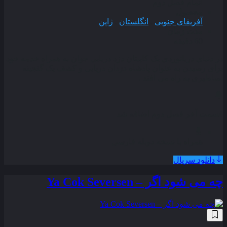
اتمام فصل دوم
محصول
آفریقای جنوبی
,
انگلستان
,
ژاپن
مدت زمان
60 دقیقه
در دنیای دریانوردی یک کاپیتان دزد دریایی جوان به همراه خدمه خود
برای رسیدن به عنوان پادشاه دزدان دریایی و کشف یک گنجینه
اساطیری به راه می افتد .
قسمت آخر فصل دوم اضافه شد
همراه با نسخه دوبله فارسی
دانلود سریال
چه می شود اگر – Ya Cok Seversen