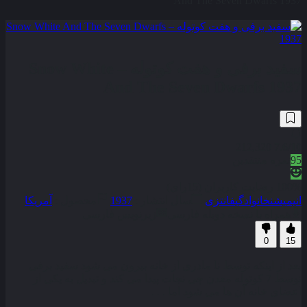
And The Seven Dwarfs 1937
سفید برفی و هفت کوتوله – Snow White
And The Seven Dwarfs 1937
212,320
7.6
/10
95
نمره منتقدین
100% رضایت کاربران (15رای)
انیمیشن
خانوادگی
فانتزی
سال انتشار :
1937
محصول :
آمریکا
همراه با نسخه دوبله فارسی
زیرنویس فارسی
0
15
بعد از اینکه توسط نا مادری از خانه بیرون می‌ شود سفید برفی
توسط 7 کوتوله معدن‌ چی نجات پیدا می‌ کند و تبدیل به یکی از
اعضای خانه آن‌ ها می‌ شود اما . . .