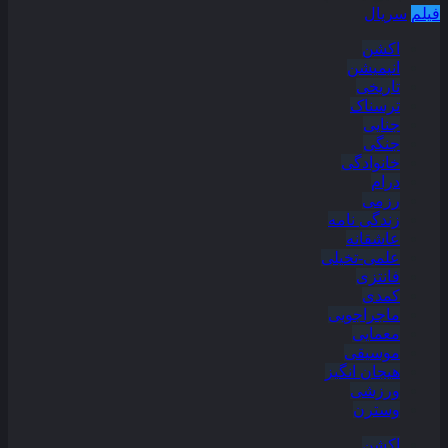
فیلم
سریال
اکشن
انیمیشن
تاریخی
ترسناک
جنایی
جنگی
خانوادگی
درام
رزمی
زندگی نامه
عاشقانه
علمی-تخیلی
فانتزی
کمدی
ماجراجویی
معمایی
موسیقی
هیجان انگیز
ورزشی
وسترن
اکشن