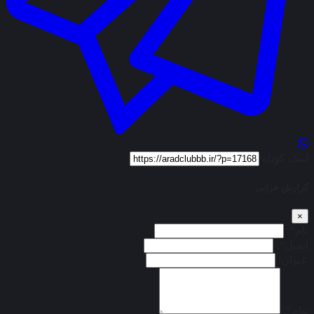
لینک کوتاه
گزارش خرابی
×
نام*:
ایمیل*:
عنوان:
پیام*: