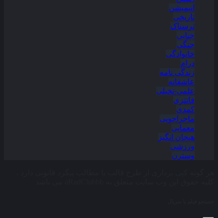
انیمیشن
تاریخی
ترسناک
جنایی
جنگی
خانوادگی
درام
زندگی نامه
عاشقانه
علمی-تخیلی
فانتزی
کمدی
ماجراجویی
معمایی
هیجان انگیز
ورزشی
وسترن
هر گونه کپی برداری از طرح قالب یا مطالب پیگرد قانونی دارد ،
کلیه حقوق این وب سایت متعلق به aRadClubbb می باشد
جستجو فیلم یا سریال