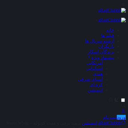
×
خانه
فیلم ها
آرشیو سریال ها
بازیگران
برندگان اسکار
پیشنهاد ویژه
آمریکایی
اسپانیایی
هندی
آسیای شرقی
کره ای
انیمیشن
ورود
ثبت نام
aRadClubbb
انیمیشن
سفید برفی و هفت کوتوله – Snow White