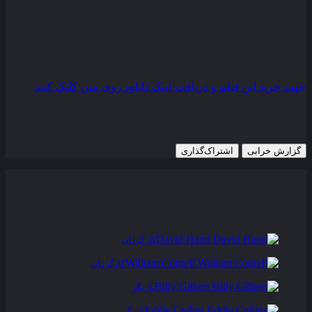
برنده 1 جایزه اسکار
کیفیت
BluRay
مدت زمان
83 دقیقه
رده سنی
Approved
جهت خرید این فیلم و دریافت لینک دانلود روی متن کلیک کنید
12 ژانویه 1937
1,738 views
گزارش خرابی
اشتراک‌گذاری
تریلر
عوامل و بازیگران
فیلم های مشابه
دیدگاه ها
0
David Hand
کارگردان
William Cottrell
کارگردان
Billy Gilbert
بازیگر
Eddie Collins
بازیگر