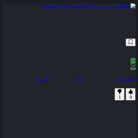
بیگانگان در ترن – Strangers On A Train
1951
132,240
7.9
/10
88
نمره منتقدین
90% رضایت کاربران (10رای)
جنایی
درام
سال انتشار :
1951
محصول :
آمریکا
زیرنویس فارسی
1
9
گاى قهرمان تنيس در قطار با مردى به نام برونو آشنا مى ‏شود كه
پيشنهاد عجيبى به او مى‏ دهد : برونو همسر گاى را بكشد و گاى هم
در عوض پدر برونو را بكشد . . .
کیفیت
BluRay
مدت زمان
101 دقیقه