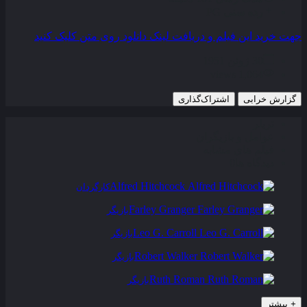
رده سنی
PG
جهت خرید این فیلم و دریافت لینک دانلود روی متن کلیک کنید
30 ژوئن 1951
1,064 views
گزارش خرابی
اشتراک‌گذاری
تریلر
عوامل و بازیگران
فیلم های مشابه
دیدگاه ها
0
Alfred Hitchcock
کارگردان
Farley Granger
بازیگر
Leo G. Carroll
بازیگر
Robert Walker
بازیگر
Ruth Roman
بازیگر
+
بیشتر