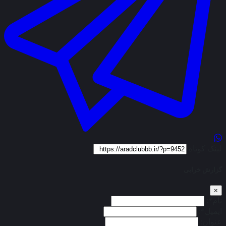
لینک کوتاه
گزارش خرابی
×
نام*:
ایمیل*:
عنوان: