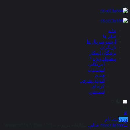
×
خانه
فیلم ها
آرشیو سریال ها
بازیگران
برندگان اسکار
پیشنهاد ویژه
آمریکایی
اسپانیایی
هندی
آسیای شرقی
کره ای
انیمیشن
ورود
ثبت نام
aRadClubbb
جنایی
بیگانگان در ترن – Strangers On A Train 1951