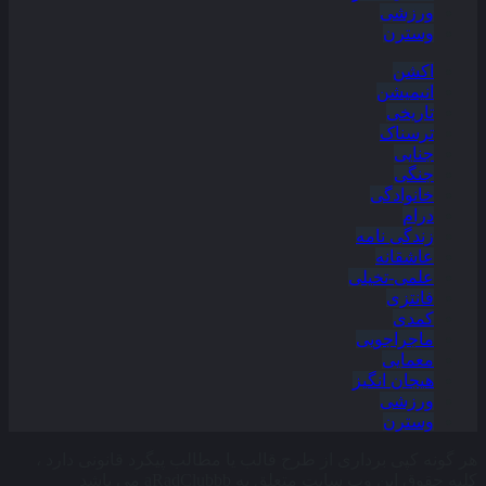
ورزشی
وسترن
اکشن
انیمیشن
تاریخی
ترسناک
جنایی
جنگی
خانوادگی
درام
زندگی نامه
عاشقانه
علمی-تخیلی
فانتزی
کمدی
ماجراجویی
معمایی
هیجان انگیز
ورزشی
وسترن
هر گونه کپی برداری از طرح قالب یا مطالب پیگرد قانونی دارد ،
کلیه حقوق این وب سایت متعلق به aRadClubbb می باشد