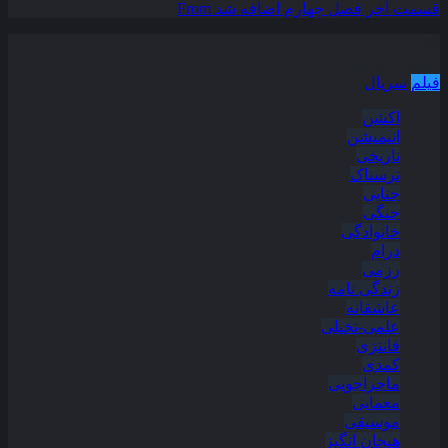
قسمت آخر فصل چهارم اضافه شد
From
دسته بندی مطالب
فیلم
سریال
اکشن
انیمیشن
تاریخی
ترسناک
جنایی
جنگی
خانوادگی
درام
رزمی
زندگی نامه
عاشقانه
علمی-تخیلی
فانتزی
کمدی
ماجراجویی
معمایی
موسیقی
هیجان انگیز