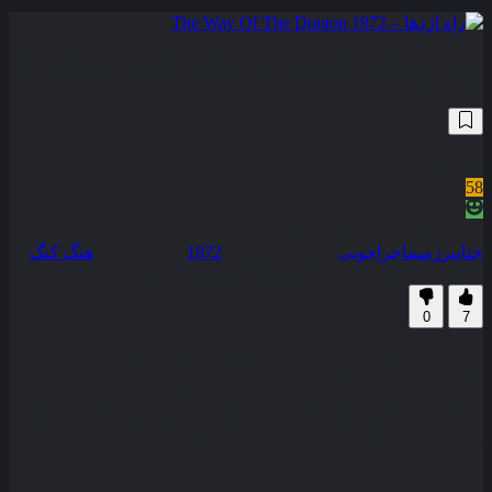
راه اژدها – The Way Of The Dragon 1972
36,669
7.3
/10
58
نمره منتقدین
100% رضایت کاربران (7رای)
جنایی
رزمی
ماجراجویی
سال انتشار :
1972
محصول :
هنگ کنگ
همراه با نسخه دوبله فارسی
زیرنویس فارسی
0
7
تانگ لانگ به ایتالیا می رود تا به خویشاوندانش در گرداندن
رستورانشان کمک کند اوباش محله که تا به حال از خویشاوندان او
باج می گرفتند با آمدن لانگ در میابند که دیگر نمی توانند مانند سابق
به کارشان ادامه دهند و از این رو رئیس آنها برای شکست دادن لانگ
یک استاد رزمی آمریکایی را استخدام می کند . . .
کیفیت
BluRay