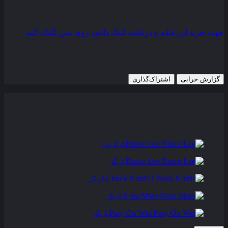
مدت زمان
90 دقیقه
رده سنی
R
جهت خرید این فیلم و دریافت لینک دانلود روی متن کلیک کنید
14 آگوست 1972
869 views
گزارش خرابی
اشتراک‌گذاری
تریلر
عوامل و بازیگران
فیلم های مشابه
دیدگاه ها
0
Bruce Lee
کارگردان
Bruce Lee
بازیگر
Chuck Norris
بازیگر
Nora Miao
بازیگر
Ping-Ou Wei
بازیگر