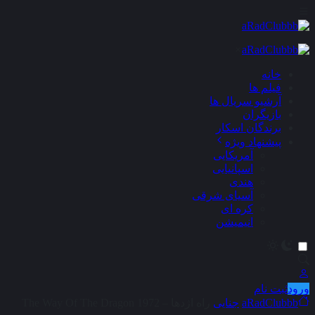
×
خانه
فیلم ها
آرشیو سریال ها
بازیگران
برندگان اسکار
پیشنهاد ویژه
آمریکایی
اسپانیایی
هندی
آسیای شرقی
کره ای
انیمیشن
ورود
ثبت نام
aRadClubbb
جنایی
راه اژدها – The Way Of The Dragon 1972