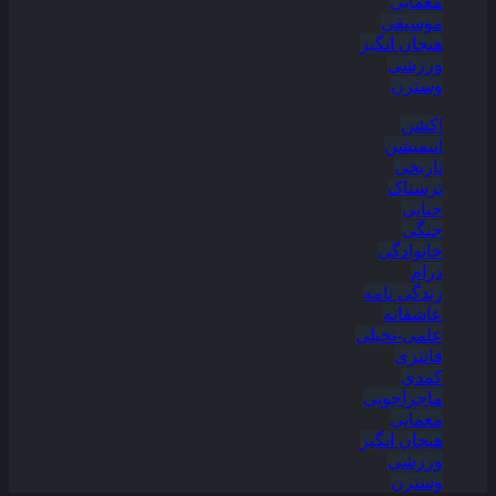
معمایی
موسیقی
هیجان انگیز
ورزشی
وسترن
اکشن
انیمیشن
تاریخی
ترسناک
جنایی
جنگی
خانوادگی
درام
زندگی نامه
عاشقانه
علمی-تخیلی
فانتزی
کمدی
ماجراجویی
معمایی
هیجان انگیز
ورزشی
وسترن