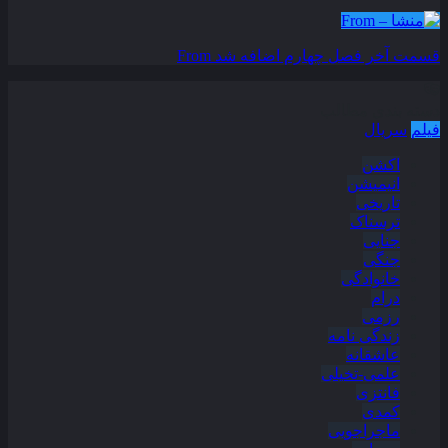
قسمت آخر فصل چهارم اضافه شد
From
دسته بندی مطالب
فیلم
سریال
اکشن
انیمیشن
تاریخی
ترسناک
جنایی
جنگی
خانوادگی
درام
رزمی
زندگی نامه
عاشقانه
علمی-تخیلی
فانتزی
کمدی
ماجراجویی