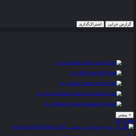
20 آگوست 1988
755 views
گزارش خرابی
اشتراک‌گذاری
تریلر
عوامل و بازیگران
فیلم های مشابه
دیدگاه ها
0
Jackie Chan
کارگردان
Bill Tung
بازیگر
Jackie Chan
بازیگر
Kwok-Hung Lam
بازیگر
Maggie Cheung
بازیگر
+
بیشتر
6.3 / 10
★