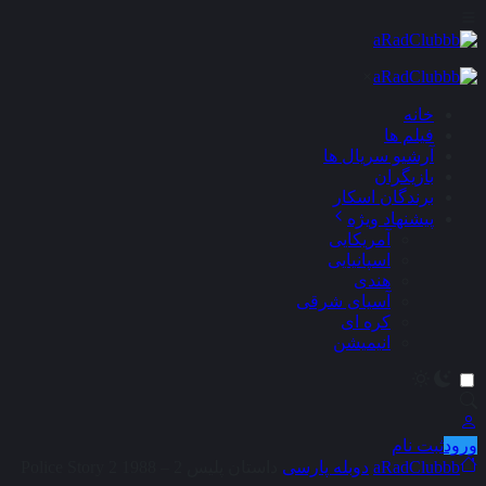
×
خانه
فیلم ها
آرشیو سریال ها
بازیگران
برندگان اسکار
پیشنهاد ویژه
آمریکایی
اسپانیایی
هندی
آسیای شرقی
کره ای
انیمیشن
ورود
ثبت نام
aRadClubbb
دوبله پارسی
داستان پلیس 2 – Police Story 2 1988