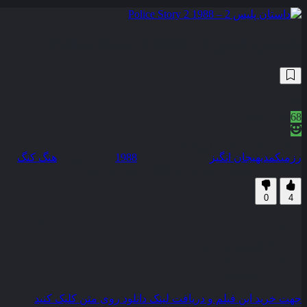
داستان پلیس 2 – Police Story 2 1988
17,794
7.1
/10
68
نمره منتقدین
100% رضایت کاربران (4رای)
رزمی
کمدی
هیجان انگیز
سال انتشار :
1988
محصول :
هنگ کنگ
همراه با نسخه دوبله فارسی
زیرنویس فارسی
0
4
کاکویی چان باید گروهی اخاذ که بمب گذاری می کنند را متوقف کند از 
کیفیت
BluRay
مدت زمان
92 دقیقه
رده سنی
PG-13
جهت خرید این فیلم و دریافت لینک دانلود روی متن کلیک کنید