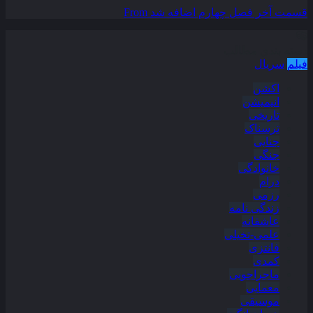
قسمت آخر فصل چهارم اضافه شد
From
دسته بندی مطالب
فیلم
سریال
اکشن
انیمیشن
تاریخی
ترسناک
جنایی
جنگی
خانوادگی
درام
رزمی
زندگی نامه
عاشقانه
علمی-تخیلی
فانتزی
کمدی
ماجراجویی
معمایی
موسیقی