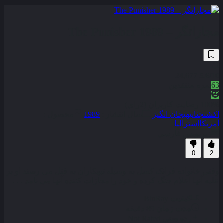
مجازاتگر – The Punisher 1989
24,677
5.6
/10
63
نمره منتقدین
100% رضایت کاربران (2رای)
اکشن
جنایی
هیجان انگیز
سال انتشار :
1989
محصول :
آمریکا
استرالیا
زیرنویس فارسی
0
2
وقتی خانواده فرانک کسل به وسیله تبهکاران به قتل می رسند او بر
علیه آنها اعلام جنگ کرده و خود را مجازات کننده آنها می نامد . . .
کیفیت
BluRay
مدت زمان
89 دقیقه
رده سنی
Not Rated