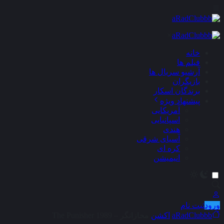
×
خانه
فیلم ها
آرشیو سریال ها
بازیگران
برندگان اسکار
پیشنهاد ویژه
آمریکایی
اسپانیایی
هندی
آسیای شرقی
کره ای
انیمیشن
ورود
ثبت نام
aRadClubbb
اکشن
مجازاتگر – The Punisher 1989