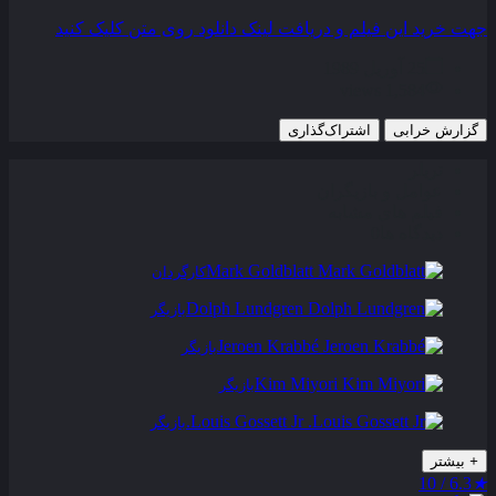
جهت خرید این فیلم و دریافت لینک دانلود روی متن کلیک کنید
25 آوریل 1989
1,584 views
گزارش خرابی
اشتراک‌گذاری
تریلر
عوامل و بازیگران
فیلم های مشابه
دیدگاه ها
0
Mark Goldblatt
کارگردان
Dolph Lundgren
بازیگر
Jeroen Krabbé
بازیگر
Kim Miyori
بازیگر
Louis Gossett Jr.
بازیگر
+
بیشتر
6.3 / 10
★