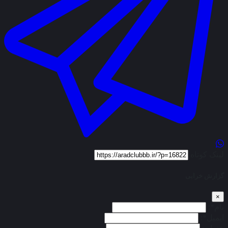
لینک کوتاه
گزارش خرابی
×
نام*:
ایمیل*: