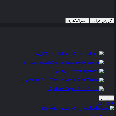
18 مارس 1992
2,991 views
گزارش خرابی
اشتراک‌گذاری
تریلر
عوامل و بازیگران
فیلم های مشابه
دیدگاه ها
0
Roman Polanski
کارگردان
Emmanuelle Seigner
بازیگر
Hugh Grant
بازیگر
Kristin Scott Thomas
بازیگر
Peter Coyote
بازیگر
+
بیشتر
7.5 / 10
★