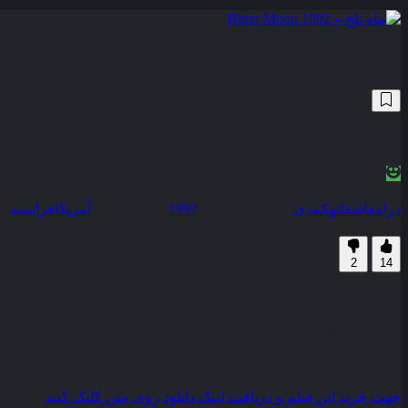
ماه تلخ – Bitter Moon 1992
39,089
7.2
/10
N/A
نمره منتقدین
88% رضایت کاربران (16رای)
درام
عاشقانه
کمدی
سال انتشار :
1992
محصول :
آمریکا
فرانسه
زیرنویس فارسی
2
14
زوج انگلیسی رسمی و متشخص نایجل و فیونا برای هفتمین سالگرد ازدواج
کیفیت
BluRay
مدت زمان
139 دقیقه
رده سنی
R
جهت خرید این فیلم و دریافت لینک دانلود روی متن کلیک کنید