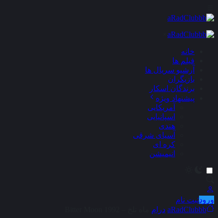
×
خانه
فیلم ها
آرشیو سریال ها
بازیگران
برندگان اسکار
پیشنهاد ویژه
آمریکایی
اسپانیایی
هندی
آسیای شرقی
کره ای
انیمیشن
ورود
ثبت نام
aRadClubbb
درام
ماه تلخ – Bitter Moon 1992