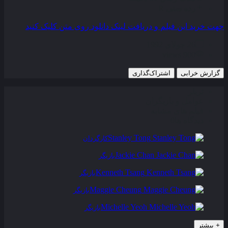
رده سنی
R
جهت خرید این فیلم و دریافت لینک دانلود روی متن کلیک کنید
26 جولای 1992
900 views
گزارش خرابی
اشتراک‌گذاری
تریلر
عوامل و بازیگران
فیلم های مشابه
دیدگاه ها
0
Stanley Tong
کارگردان
Jackie Chan
بازیگر
Kenneth Tsang
بازیگر
Maggie Cheung
بازیگر
Michelle Yeoh
بازیگر
+
بیشتر