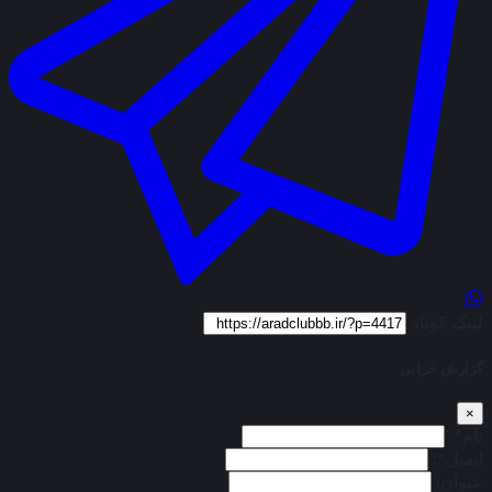
لینک کوتاه
گزارش خرابی
×
نام*:
ایمیل*:
عنوان: