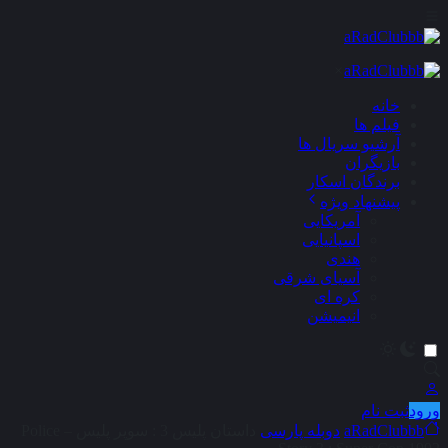
×
خانه
فیلم ها
آرشیو سریال ها
بازیگران
برندگان اسکار
پیشنهاد ویژه
آمریکایی
اسپانیایی
هندی
آسیای شرقی
کره ای
انیمیشن
ورود
ثبت نام
aRadClubbb
دوبله پارسی
داستان پلیس 3 : سوپر پلیس – Police