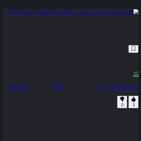
Story 3 : Super Cop 1992
داستان پلیس 3 : سوپر پلیس – Police Story
3 : Super Cop 1992
21,781
6.9
/10
N/A
نمره منتقدین
100% رضایت کاربران (3رای)
رزمی
کمدی
هیجان انگیز
سال انتشار :
1992
محصول :
هنگ کنگ
همراه با نسخه دوبله فارسی
زیرنویس فارسی
0
3
یک افسر پلیس از هنگ کنگ تحت هویت مخفی به چین فرستاده می
شود تا یک باند قاچاق مواد مخدر را سرنگون سازد .
کیفیت
BluRay
مدت زمان
91 دقیقه