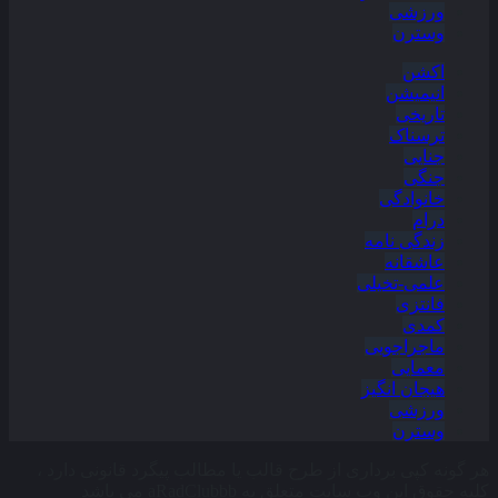
ورزشی
وسترن
اکشن
انیمیشن
تاریخی
ترسناک
جنایی
جنگی
خانوادگی
درام
زندگی نامه
عاشقانه
علمی-تخیلی
فانتزی
کمدی
ماجراجویی
معمایی
هیجان انگیز
ورزشی
وسترن
هر گونه کپی برداری از طرح قالب یا مطالب پیگرد قانونی دارد ،
کلیه حقوق این وب سایت متعلق به aRadClubbb می باشد