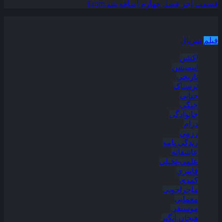
قسمت آخر فصل چهارم اضافه شد
From
دسته بندی مطالب
فیلم
سریال
اکشن
انیمیشن
تاریخی
ترسناک
جنایی
جنگی
خانوادگی
درام
رزمی
زندگی نامه
عاشقانه
علمی-تخیلی
فانتزی
کمدی
ماجراجویی
معمایی
موسیقی
هیجان انگیز