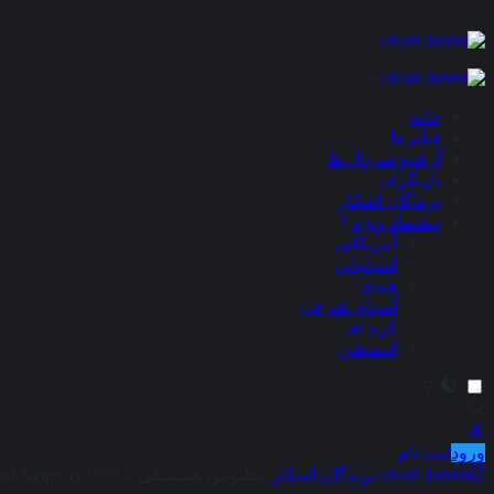
×
خانه
فیلم ها
آرشیو سریال ها
بازیگران
برندگان اسکار
پیشنهاد ویژه
آمریکایی
اسپانیایی
هندی
آسیای شرقی
کره ای
انیمیشن
ورود
ثبت نام
aRadClubbb
برندگان اسکار
مظنونین همیشگی – The Usual Suspects 1995