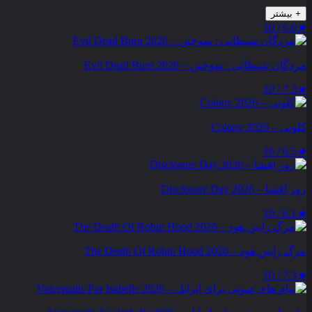
+
بیشتر
6.6 / 10
★
مردگان شیطانی : سوختن – Evil Dead Burn 2026
7.3 / 10
★
کلونی – Colony 2026
6.5 / 10
★
روز افشا – Disclosure Day 2026
6.1 / 10
★
مرگ رابین هود – The Death Of Robin Hood 2026
7.3 / 10
★