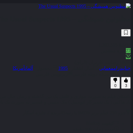
مظنونین همیشگی – The Usual Suspects 1995
1,203,515
8.5
/10
77
نمره منتقدین
100% رضایت کاربران (3رای)
جنایی
درام
معمایی
سال انتشار :
1995
محصول :
آلمان
آمریکا
همراه با نسخه دوبله فارسی
زیرنویس فارسی
0
3
داستان فیلم به صورت موازی و فلش بک بین گذشته و زمان حال می‌ گذرد
تاد هاکنی ( یک تعمیرکار اتومبیل ) مک منیس و فنستر به صورت یک باند 
جزو 250 فیلم برتر IMDb با رتبه
45
برنده 2 جایزه اسکار
کیفیت
BluRay
مدت زمان
106 دقیقه