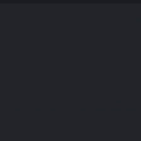
 پنج خلافکار حرفه‌ ای به نام‌ های دین کیتون ( یک رستوران دار که 
جنایی دور هم جمع می‌ شوند و جنایات متعددی انجام می‌ دهند که در یکی