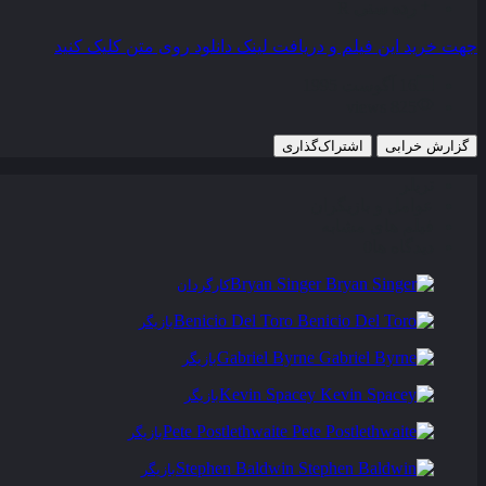
رده سنی
R
جهت خرید این فیلم و دریافت لینک دانلود روی متن کلیک کنید
16 آگوست 1995
825 views
گزارش خرابی
اشتراک‌گذاری
تریلر
عوامل و بازیگران
فیلم های مشابه
دیدگاه ها
0
Bryan Singer
کارگردان
Benicio Del Toro
بازیگر
Gabriel Byrne
بازیگر
Kevin Spacey
بازیگر
Pete Postlethwaite
بازیگر
Stephen Baldwin
بازیگر