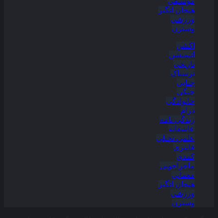
موسیقی
هیجان انگیز
ورزشی
وسترن
اکشن
انیمیشن
تاریخی
ترسناک
جنایی
جنگی
خانوادگی
درام
زندگی نامه
عاشقانه
علمی-تخیلی
فانتزی
کمدی
ماجراجویی
معمایی
هیجان انگیز
ورزشی
وسترن