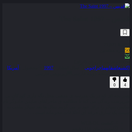
قدیس – The Saint 1997
71,071
6.2
/10
50
نمره منتقدین
100% رضایت کاربران (4رای)
اکشن
عاشقانه
ماجراجویی
سال انتشار :
1997
محصول :
آمریکا
همراه با نسخه دوبله فارسی
زیرنویس فارسی
0
4
پسر بچه ای که در یک مدرسه ی مذهبی محل نگه داری کودکان بی
سرپرست زندگی می کند با مطالعه ی ماجراهای سایمن جادوگر نام
سایمن تمپلار را برای خود بر می گزیند سال ها بعد تمپلار ملقب به
سینت یک سارق حرفه ای اطلاعات محرمانه است . . .
کیفیت
WEB-DL
مدت زمان
116 دقیقه