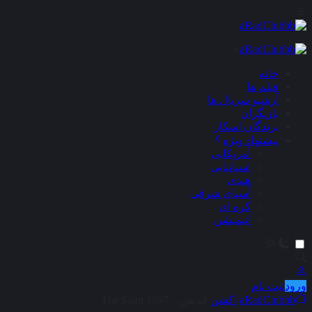
×
خانه
فیلم ها
آرشیو سریال ها
بازیگران
برندگان اسکار
پیشنهاد ویژه
آمریکایی
اسپانیایی
هندی
آسیای شرقی
کره ای
انیمیشن
ورود
ثبت نام
aRadClubbb
اکشن
قدیس – The Saint 1997