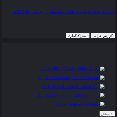
رده سنی
PG-13
جهت خرید این فیلم و دریافت لینک دانلود روی متن کلیک کنید
4 آوریل 1997
851 views
گزارش خرابی
اشتراک‌گذاری
تریلر
عوامل و بازیگران
فیلم های مشابه
دیدگاه ها
0
Phillip Noyce
کارگردان
Alun Armstrong
بازیگر
Elisabeth Shue
بازیگر
Rade Serbedzija
بازیگر
Val Kilmer
بازیگر
+
بیشتر