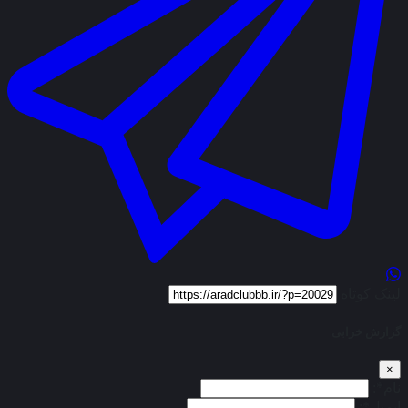
لینک کوتاه
گزارش خرابی
×
نام*:
ایمیل*: