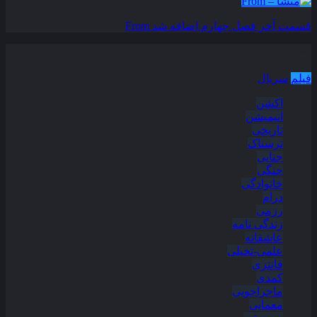
قسمت آخر فصل چهارم اضافه شد
From
دسته بندی مطالب
فیلم
سریال
اکشن
انیمیشن
تاریخی
ترسناک
جنایی
جنگی
خانوادگی
درام
رزمی
زندگی نامه
عاشقانه
علمی-تخیلی
فانتزی
کمدی
ماجراجویی
معمایی