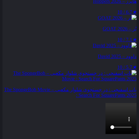
هاپرز – Hoppers 2026
6.7 / 10
★
بُز – GOAT 2026
7.1 / 10
★
داوود – David 2025
5.7 / 10
★
باب اسفنجی : در جستجوی شلوار مکعبی – The SpongeBob Movie
: Search For SquarePants 2025