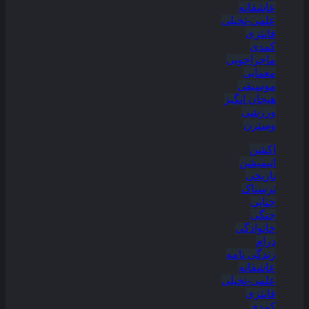
عاشقانه
علمی-تخیلی
فانتزی
کمدی
ماجراجویی
معمایی
موسیقی
هیجان انگیز
ورزشی
وسترن
اکشن
انیمیشن
تاریخی
ترسناک
جنایی
جنگی
خانوادگی
درام
زندگی نامه
عاشقانه
علمی-تخیلی
فانتزی
کمدی