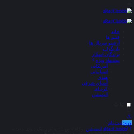
×
خانه
فیلم ها
آرشیو سریال ها
بازیگران
برندگان اسکار
پیشنهاد ویژه
آمریکایی
اسپانیایی
هندی
آسیای شرقی
کره ای
انیمیشن
ورود
ثبت نام
aRadClubbb
انیمیشن
پوکاهانتس 2 : سفر به یک دنیای جدید –