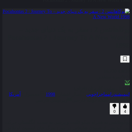
Pocahontas 2 : Journey To A New World 1998
پوکاهانتس 2 : سفر به یک دنیای جدید –
Pocahontas 2 : Journey To A New World
1998
16,730
4.8
/10
N/A
نمره منتقدین
100% رضایت کاربران (4رای)
انیمیشن
درام
ماجراجویی
سال انتشار :
1998
محصول :
آمریکا
همراه با نسخه دوبله فارسی
زیرنویس فارسی
0
4
پوکوهانتس به همراه میکو فلیت و پرسی به سمت انگلستان حرکت
می کند پس از شنیدن شایعاتی در مورد مرگ جان اسمیت او تلاش