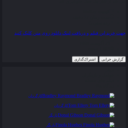
می کند از آغاز یک جنگ جلوگیری کند . . .
کیفیت
BluRay
مدت زمان
72 دقیقه
رده سنی
G
جهت خرید این فیلم و دریافت لینک دانلود روی متن کلیک کنید
25 آگوست 1998
1,683 views
گزارش خرابی
اشتراک‌گذاری
تریلر
عوامل و بازیگران
فیلم های مشابه
دیدگاه ها
0
Bradley Raymond
کارگردان
Tom Ellery
کارگردان
Donal Gibson
بازیگر
Finola Hughes
بازیگر