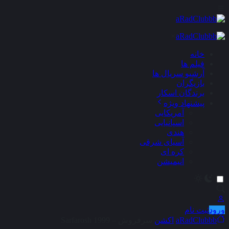
×
خانه
فیلم ها
آرشیو سریال ها
بازیگران
برندگان اسکار
پیشنهاد ویژه
آمریکایی
اسپانیایی
هندی
آسیای شرقی
کره ای
انیمیشن
ورود
ثبت نام
aRadClubbb
اکشن
سرفروش – Sarfarosh 1999