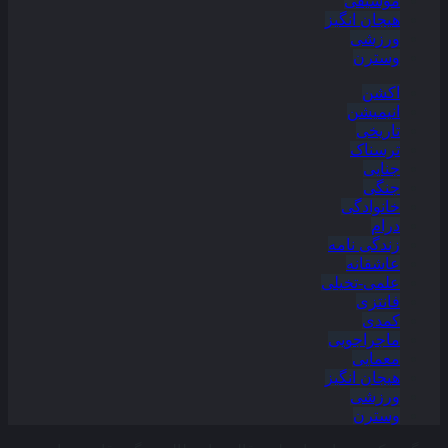
موسیقی
هیجان انگیز
ورزشی
وسترن
اکشن
انیمیشن
تاریخی
ترسناک
جنایی
جنگی
خانوادگی
درام
زندگی نامه
عاشقانه
علمی-تخیلی
فانتزی
کمدی
ماجراجویی
معمایی
هیجان انگیز
ورزشی
وسترن