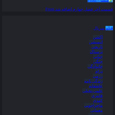
قسمت آخر فصل چهارم اضافه شد
From
دسته بندی مطالب
فیلم
سریال
اکشن
انیمیشن
تاریخی
ترسناک
جنایی
جنگی
خانوادگی
درام
رزمی
زندگی نامه
عاشقانه
علمی-تخیلی
فانتزی
کمدی
ماجراجویی
معمایی