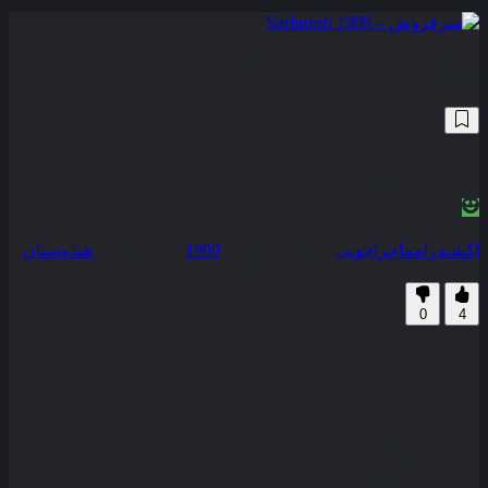
سرفروش – Sarfarosh 1999
26,446
8.1
/10
N/A
نمره منتقدین
100% رضایت کاربران (4رای)
اکشن
درام
ماجراجویی
سال انتشار :
1999
محصول :
هندوستان
همراه با نسخه دوبله فارسی
زیرنویس فارسی
0
4
یک مرد جوان هندی بعد از اینکه برادرش توسط تروریست ها کشته
می شود ترک تحصیل کرده و به نیروهای پلیس می پیوندد تا بتواند
انتقام برادرش را بگیرد . . .
کیفیت
BluRay
مدت زمان
174 دقیقه
رده سنی
Not Rated