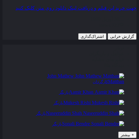
جهت خرید این فیلم و دریافت لینک دانلود روی متن کلیک کنید
30 آوریل 1999
722 views
گزارش خرابی
اشتراک‌گذاری
تریلر
عوامل و بازیگران
فیلم های مشابه
دیدگاه ها
0
John Mathew
Matthan
کارگردان
Aamir Khan
بازیگر
Mukesh Rishi
بازیگر
Naseeruddin Shah
بازیگر
Sonali Bendre
بازیگر
+
بیشتر