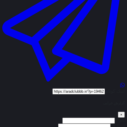
لینک کوتاه
گزارش خرابی
×
نام*:
ایمیل*: