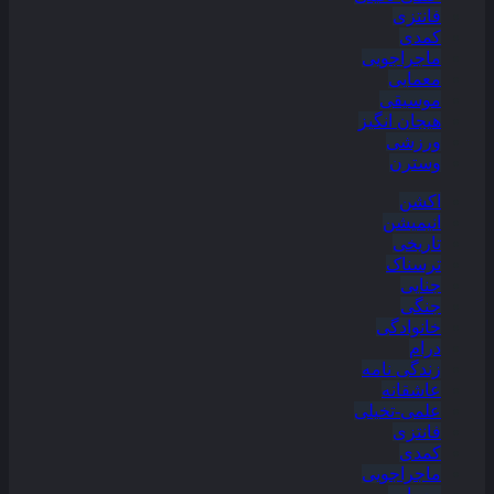
فانتزی
کمدی
ماجراجویی
معمایی
موسیقی
هیجان انگیز
ورزشی
وسترن
اکشن
انیمیشن
تاریخی
ترسناک
جنایی
جنگی
خانوادگی
درام
زندگی نامه
عاشقانه
علمی-تخیلی
فانتزی
کمدی
ماجراجویی