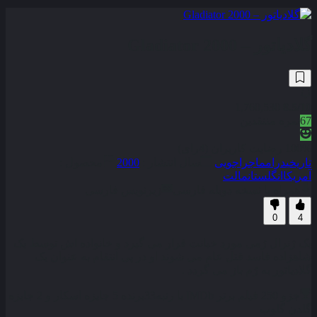
گلادیاتور – Gladiator 2000
1,760,530
8.5
/10
67
نمره منتقدین
100% رضایت کاربران (4رای)
تاریخی
درام
ماجراجویی
سال انتشار :
2000
محصول :
آمریکا
انگلستان
مالت
همراه با نسخه دوبله فارسی
زیرنویس فارسی
0
4
یک ژنرال رُمی مورد خیانت قرار می گیرد و خانواده ‌اش توسط یک
شاهزاده فاسد قتل عام می شوند او در پی انتقام‌ به عنوان یک
گلادیاتور به رُم باز می گردد .
جزو 250 فیلم برتر IMDb با رتبه
33
برنده 5 جایزه اسکار و 2 جایزه
گلدن گلوب