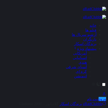
×
خانه
فیلم ها
آرشیو سریال ها
بازیگران
برندگان اسکار
پیشنهاد ویژه
آمریکایی
اسپانیایی
هندی
آسیای شرقی
کره ای
انیمیشن
ورود
ثبت نام
aRadClubbb
برندگان اسکار
گلادیاتور – Gladiator 2000