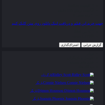
کیفیت
BluRay
مدت زمان
155 دقیقه
رده سنی
R
جهت خرید این فیلم و دریافت لینک دانلود روی متن کلیک کنید
5 می 2000
1,115 views
گزارش خرابی
اشتراک‌گذاری
تریلر
عوامل و بازیگران
فیلم های مشابه
دیدگاه ها
0
Ridley Scott
کارگردان
Connie Nielsen
بازیگر
Djimon Hounsou
بازیگر
Joaquin Phoenix
بازیگر