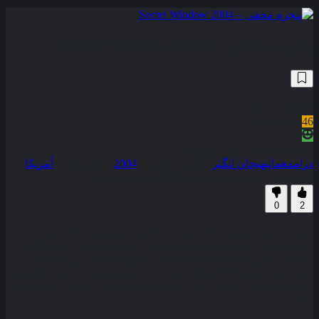
پنجره مخفی – Secret Window 2004
195,052
6.6
/10
46
نمره منتقدین
100% رضایت کاربران (2رای)
درام
معمایی
هیجان انگیز
سال انتشار :
2004
محصول :
آمریکا
همراه با نسخه دوبله فارسی
زیرنویس فارسی
0
2
مورت رینی نویسنده داستانهای جنایی پر فروش و عامه پسند است
او از هنگامی که ایمی همسرش به او خیانت کرده و با مرد دیگری
ارتباط برقرار کرده به همراه سگش عازم کلبه ای دور افتاده در
جنگل شده است او امیدوار است تا با سرگرم کردن خود از طریق
نوشتن یک ناول جنایی تازه از فکر خیانت همسر سابقش رهایی یابد
اما . . .