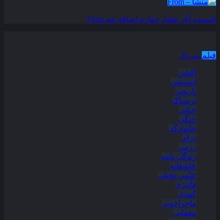
قسمت آخر فصل چهارم اضافه شد
From
دسته بندی مطالب
فیلم
سریال
اکشن
انیمیشن
تاریخی
ترسناک
جنایی
جنگی
خانوادگی
درام
رزمی
زندگی نامه
عاشقانه
علمی-تخیلی
فانتزی
کمدی
ماجراجویی
معمایی