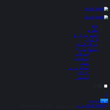
×
خانه
فیلم ها
آرشیو سریال ها
بازیگران
برندگان اسکار
پیشنهاد ویژه
آمریکایی
اسپانیایی
هندی
آسیای شرقی
کره ای
انیمیشن
ورود
ثبت نام
aRadClubbb
درام
پنجره مخفی – Secret Window 2004