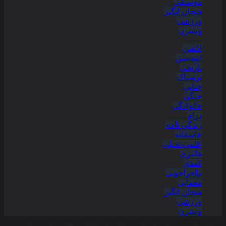
موسیقی
هیجان انگیز
ورزشی
وسترن
اکشن
انیمیشن
تاریخی
ترسناک
جنایی
جنگی
خانوادگی
درام
زندگی نامه
عاشقانه
علمی-تخیلی
فانتزی
کمدی
ماجراجویی
معمایی
هیجان انگیز
ورزشی
وسترن