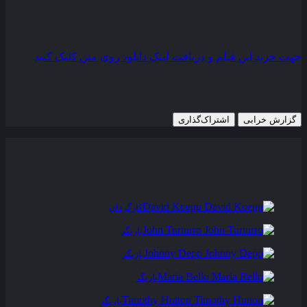
کیفیت
BluRay
مدت زمان
96 دقیقه
رده سنی
PG-13
جهت خرید این فیلم و دریافت لینک دانلود روی متن کلیک کنید
12 مارس 2004
994 views
گزارش خرابی
اشتراک‌گذاری
تریلر
عوامل و بازیگران
فیلم های مشابه
دیدگاه ها
0
David Koepp
کارگردان
John Turturro
بازیگر
Johnny Depp
بازیگر
Maria Bello
بازیگر
Timothy Hutton
بازیگر