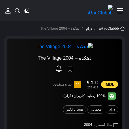
aRadClubbb
درام
دهکده – The Village 2004
دهکده – The Village 2004
6.5
/10
44
نمره منتقدین
259,611
100% رضایت کاربران (1رای)
درام
معمایی
هیجان انگیز
سال انتشار :
2004