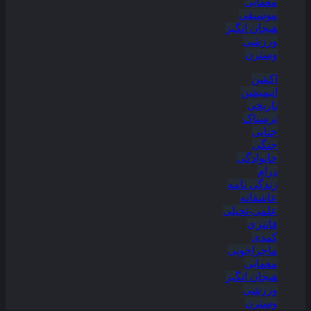
معمایی
موسیقی
هیجان انگیز
ورزشی
وسترن
اکشن
انیمیشن
تاریخی
ترسناک
جنایی
جنگی
خانوادگی
درام
زندگی نامه
عاشقانه
علمی-تخیلی
فانتزی
کمدی
ماجراجویی
معمایی
هیجان انگیز
ورزشی
وسترن