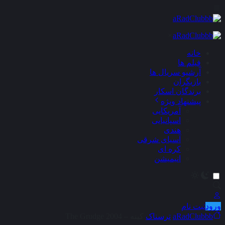
×
خانه
فیلم ها
آرشیو سریال ها
بازیگران
برندگان اسکار
پیشنهاد ویژه
آمریکایی
اسپانیایی
هندی
آسیای شرقی
کره ای
انیمیشن
ورود
ثبت نام
aRadClubbb
ترسناک
کینه – The Grudge 2004