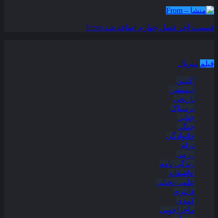
قسمت آخر فصل چهارم اضافه شد
From
دسته بندی مطالب
فیلم
سریال
اکشن
انیمیشن
تاریخی
ترسناک
جنایی
جنگی
خانوادگی
درام
رزمی
زندگی نامه
عاشقانه
علمی-تخیلی
فانتزی
کمدی
ماجراجویی