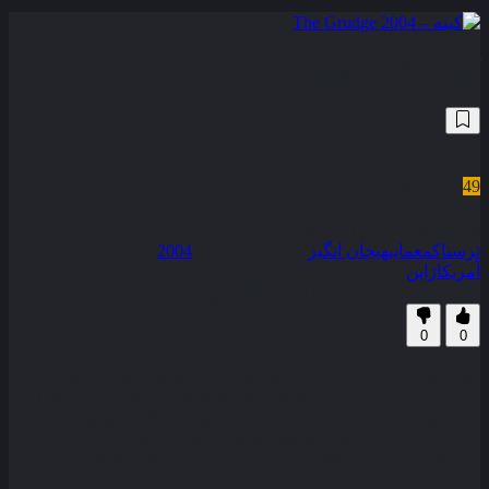
کینه – The Grudge 2004
144,001
5.9
/10
49
نمره منتقدین
0% رضایت کاربران (0رای)
ترسناک
معمایی
هیجان انگیز
سال انتشار :
2004
محصول :
آمریکا
ژاپن
همراه با نسخه دوبله فارسی
زیرنویس فارسی
0
0
ژاپن ، یوکو مددکار اجتماعی به عیادت امازن بیمار و بستری
آمریکایی می رود اما موجودی شبح گونه به او حمله می کند کارن
دانشجوی مبادله ای آمریکایی که با محبوبش داگ در توکیو زندگی
می کند قرار می شود که جای یوکو را بگیرد اما پس از مدتی کارن
متوجه می شود که خانه ی اما را اشباحی خطرناک اشغال کرده اند .
. .