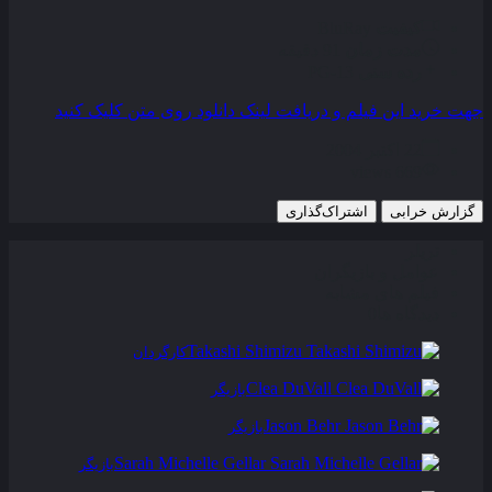
کیفیت
BluRay
مدت زمان
91 دقیقه
رده سنی
PG-13
جهت خرید این فیلم و دریافت لینک دانلود روی متن کلیک کنید
22 اکتبر 2004
669 views
گزارش خرابی
اشتراک‌گذاری
تریلر
عوامل و بازیگران
فیلم های مشابه
دیدگاه ها
0
Takashi Shimizu
کارگردان
Clea DuVall
بازیگر
Jason Behr
بازیگر
Sarah Michelle Gellar
بازیگر