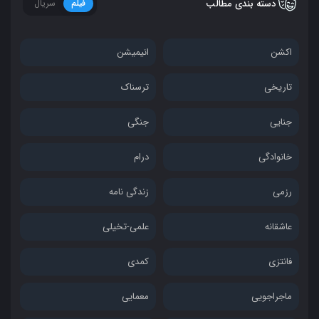
دسته بندی مطالب
فیلم
سریال
اکشن
انیمیشن
تاریخی
ترسناک
جنایی
جنگی
خانوادگی
درام
رزمی
زندگی نامه
عاشقانه
علمی-تخیلی
فانتزی
کمدی
ماجراجویی
معمایی