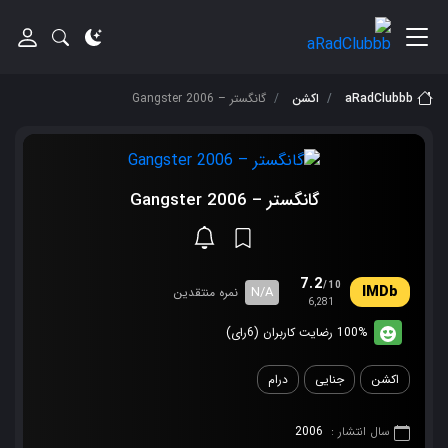
aRadClubbb
اکشن
گانگستر – Gangster 2006
گانگستر – Gangster 2006
7.2
/10
N/A
نمره منتقدین
6,281
100% رضایت کاربران (6رای)
اکشن
جنایی
درام
سال انتشار :
2006