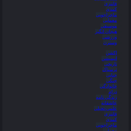
فانتزی
کمدی
ماجراجویی
معمایی
موسیقی
هیجان انگیز
ورزشی
وسترن
اکشن
انیمیشن
تاریخی
ترسناک
جنایی
جنگی
خانوادگی
درام
زندگی نامه
عاشقانه
علمی-تخیلی
فانتزی
کمدی
ماجراجویی
معمایی