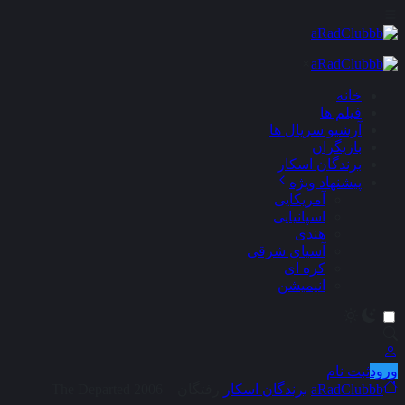
×
خانه
فیلم ها
آرشیو سریال ها
بازیگران
برندگان اسکار
پیشنهاد ویژه
آمریکایی
اسپانیایی
هندی
آسیای شرقی
کره ای
انیمیشن
ورود
ثبت نام
aRadClubbb
برندگان اسکار
رفتگان – The Departed 2006