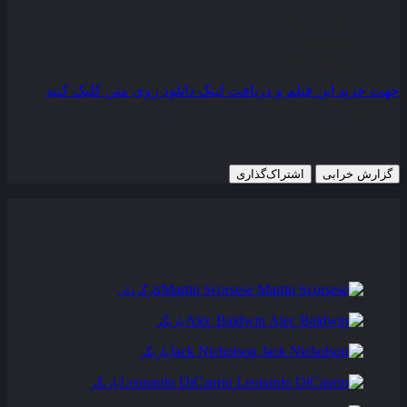
کیفیت
BluRay
مدت زمان
151 دقیقه
رده سنی
R
جهت خرید این فیلم و دریافت لینک دانلود روی متن کلیک کنید
6 اکتبر 2006
591 views
گزارش خرابی
اشتراک‌گذاری
تریلر
عوامل و بازیگران
فیلم های مشابه
دیدگاه ها
0
Martin Scorsese
کارگردان
Alec Baldwin
بازیگر
Jack Nicholson
بازیگر
Leonardo DiCaprio
بازیگر