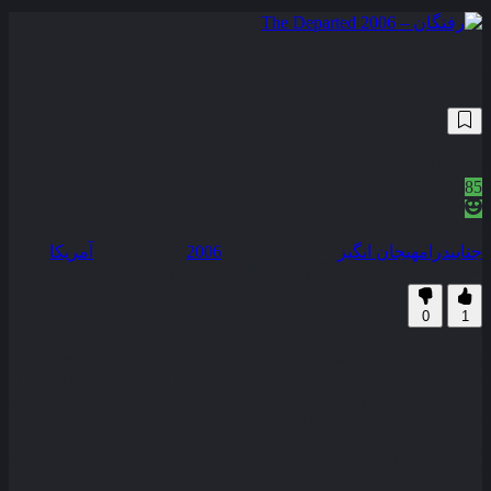
رفتگان – The Departed 2006
1,453,868
8.5
/10
85
نمره منتقدین
100% رضایت کاربران (1رای)
جنایی
درام
هیجان انگیز
سال انتشار :
2006
محصول :
آمریکا
همراه با نسخه دوبله فارسی
زیرنویس فارسی
0
1
پلیسی جوان به نام بیلی کاستیگان ماموریت می یابد تا در محفل
خلافکاری تنگ و به شدت مراقبت شده ی فرانک کاستلو نفوذ کند از
طرف دیگر کالین سالی ون به ماموریت از طرف کاستلو موفق می
شود در دستگاه پلیس نفوذ کند اما . . .
جزو 250 فیلم برتر IMDb با رتبه
38
برنده 4 جایزه اسکار و 1 جایزه
گلدن گلوب