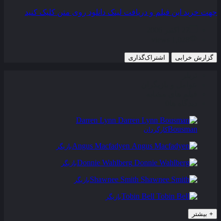
جهت خرید این فیلم و دریافت لینک دانلود روی متن کلیک کنید
27 اکتبر 2006
1,028 views
گزارش خرابی
اشتراک‌گذاری
تریلر
عوامل و بازیگران
فیلم های مشابه
دیدگاه ها
0
Darren Lynn
Bousman
کارگردان
Angus Macfadyen
بازیگر
Donnie Wahlberg
بازیگر
Shawnee Smith
بازیگر
Tobin Bell
بازیگر
+
بیشتر