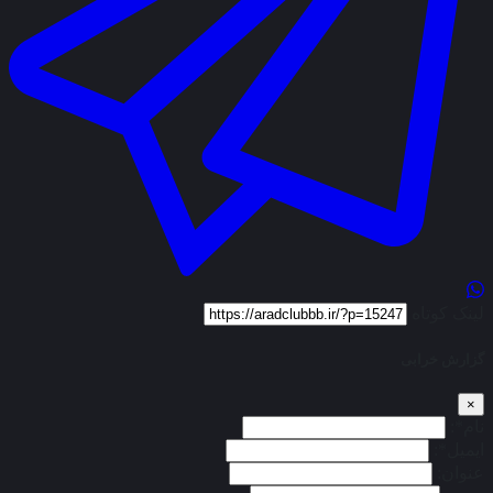
لینک کوتاه
گزارش خرابی
×
نام*:
ایمیل*:
عنوان: