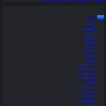
دسته بندی مطالب
فیلم
سریال
اکشن
انیمیشن
تاریخی
ترسناک
جنایی
جنگی
خانوادگی
درام
رزمی
زندگی نامه
عاشقانه
علمی-تخیلی
فانتزی
کمدی
ماجراجویی
معمایی
موسیقی
هیجان انگیز