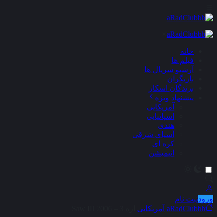
×
خانه
فیلم ها
آرشیو سریال ها
بازیگران
برندگان اسکار
پیشنهاد ویژه
آمریکایی
اسپانیایی
هندی
آسیای شرقی
کره ای
انیمیشن
ورود
ثبت نام
aRadClubbb
آمریکایی
اره 3 – Saw III 2006