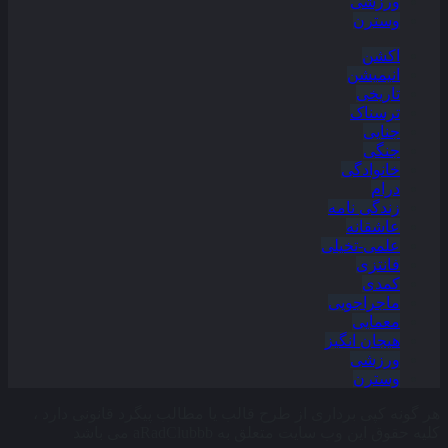
ورزشی
وسترن
اکشن
انیمیشن
تاریخی
ترسناک
جنایی
جنگی
خانوادگی
درام
زندگی نامه
عاشقانه
علمی-تخیلی
فانتزی
کمدی
ماجراجویی
معمایی
هیجان انگیز
ورزشی
وسترن
هر گونه کپی برداری از طرح قالب یا مطالب پیگرد قانونی دارد ،
کلیه حقوق این وب سایت متعلق به aRadClubbb می باشد