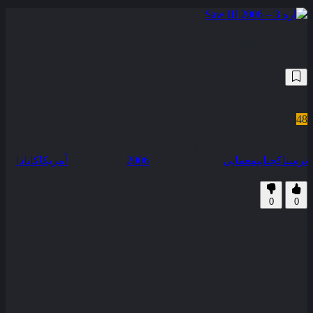
اره 3 – Saw III 2006
213,097
6.2
/10
48
نمره منتقدین
0% رضایت کاربران (0رای)
ترسناک
جنایی
معمایی
سال انتشار :
2006
محصول :
آمریکا
کانادا
زیرنویس فارسی
0
0
جیگسا دکتری را می رباید تا وی را زنده نگه دارد در این حین شاگرد
تازه کارش شهروند سیاه بختی را مورد آزمونی سخت قرار می دهد
.
کیفیت
BluRay
مدت زمان
108 دقیقه
رده سنی
R