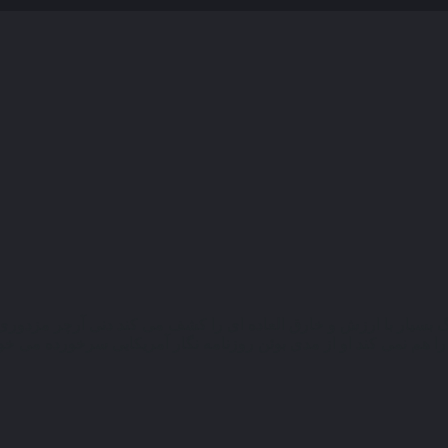
گ بسیار با ارزش و خارق العاده ای را کشف می کند دنی آرچر مزد
نمی کند او از مدی بوئن روزنامه نگار آمریکایی سرخورده می خواهد تا