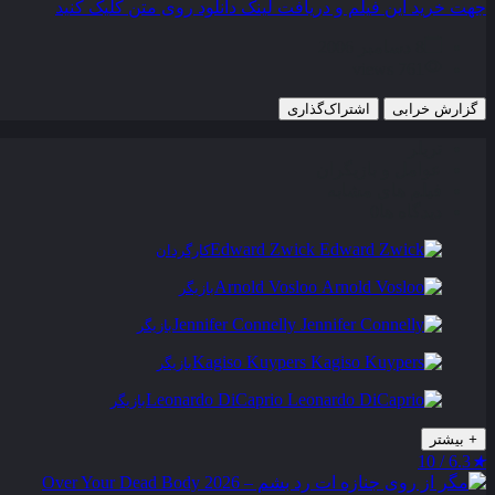
جهت خرید این فیلم و دریافت لینک دانلود روی متن کلیک کنید
8 دسامبر 2006
761 views
گزارش خرابی
اشتراک‌گذاری
تریلر
عوامل و بازیگران
فیلم های مشابه
دیدگاه ها
0
Edward Zwick
کارگردان
Arnold Vosloo
بازیگر
Jennifer Connelly
بازیگر
Kagiso Kuypers
بازیگر
Leonardo DiCaprio
بازیگر
+
بیشتر
6.3 / 10
★