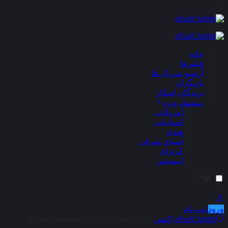
×
خانه
فیلم ها
آرشیو سریال ها
بازیگران
برندگان اسکار
پیشنهاد ویژه
آمریکایی
اسپانیایی
هندی
آسیای شرقی
کره ای
انیمیشن
ورود
ثبت نام
aRadClubbb
اکشن
الماس خونین – Blood Diamond 2006