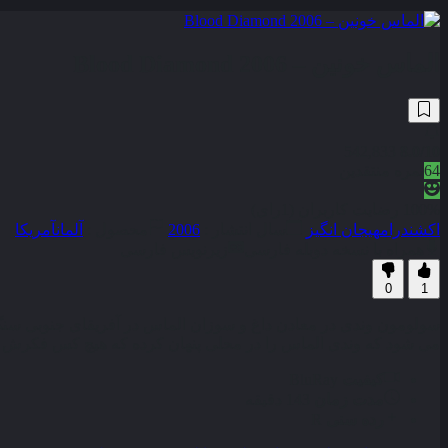
الماس خونین – Blood Diamond 2006
542,833
8.0
/10
64
نمره منتقدین
100% رضایت کاربران (1رای)
اکشن
درام
هیجان انگیز
سال انتشار :
2006
محصول :
آلمان
آمریکا
همراه با نسخه دوبله فارسی
زیرنویس فارسی
0
1
سولومون وندی در معادن داغ و سوزان الماس در آفریقای جنوبی سن
می شود که وندی الماس را در محلی پنهان کرده که هیچ کس فکرش را هم 
کیفیت
BluRay
مدت زمان
143 دقیقه
رده سنی
R