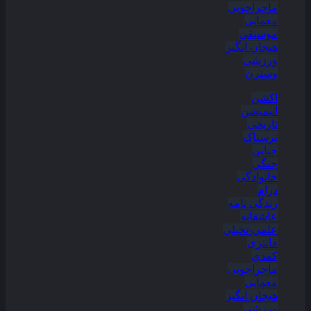
ماجراجویی
معمایی
موسیقی
هیجان انگیز
ورزشی
وسترن
اکشن
انیمیشن
تاریخی
ترسناک
جنایی
جنگی
خانوادگی
درام
زندگی نامه
عاشقانه
علمی-تخیلی
فانتزی
کمدی
ماجراجویی
معمایی
هیجان انگیز
ورزشی