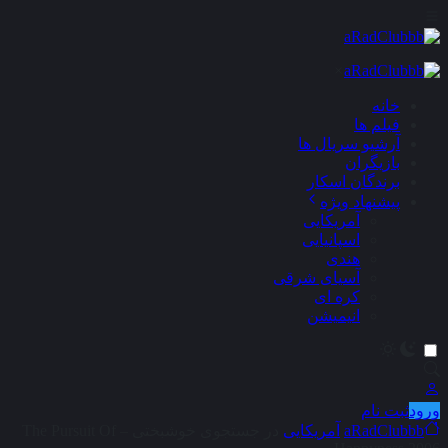
×
خانه
فیلم ها
آرشیو سریال ها
بازیگران
برندگان اسکار
پیشنهاد ویژه
آمریکایی
اسپانیایی
هندی
آسیای شرقی
کره ای
انیمیشن
ورود
ثبت نام
aRadClubbb
آمریکایی
در جستجوی خوشبختی – The Pursuit Of