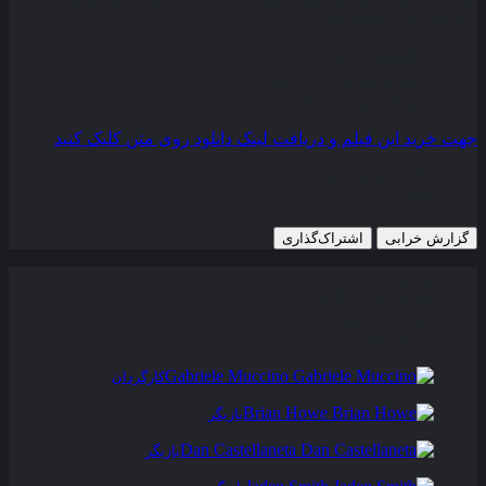
رويايش می چسبد اما . . .
کیفیت
BluRay
مدت زمان
117 دقیقه
رده سنی
PG-13
جهت خرید این فیلم و دریافت لینک دانلود روی متن کلیک کنید
15 دسامبر 2006
1,269 views
گزارش خرابی
اشتراک‌گذاری
تریلر
عوامل و بازیگران
فیلم های مشابه
دیدگاه ها
0
Gabriele Muccino
کارگردان
Brian Howe
بازیگر
Dan Castellaneta
بازیگر