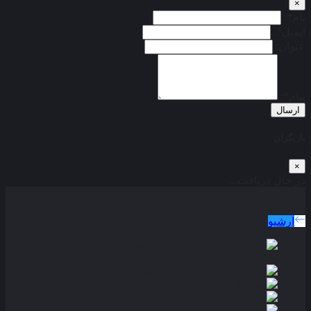
×
نام*:
ایمیل*:
عنوان:
پیام*:
ارسال
بازیگران
×
در حال دریافت...
دوبله پارسی
جدید ترین فیلم های دوبله پارسی
آرشیو