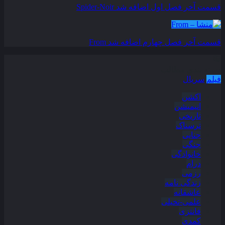
قسمت آخر فصل اول اضافه شد
Spider-Noir
قسمت آخر فصل چهارم اضافه شد
From
دسته بندی مطالب
فیلم
سریال
اکشن
انیمیشن
تاریخی
ترسناک
جنایی
جنگی
خانوادگی
درام
رزمی
زندگی نامه
عاشقانه
علمی-تخیلی
فانتزی
کمدی