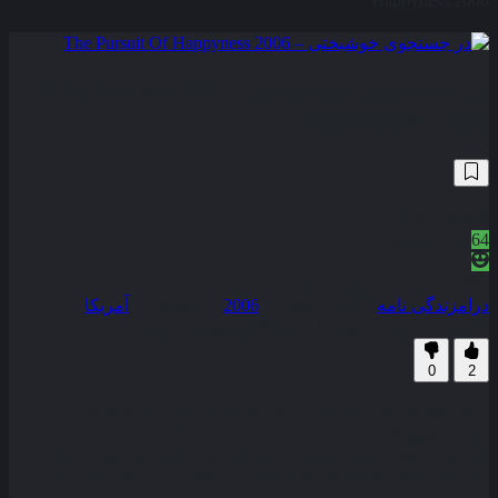
Happyness 2006
در جستجوی خوشبختی – The Pursuit Of
Happyness 2006
574,705
8.0
/10
64
نمره منتقدین
100% رضایت کاربران (2رای)
درام
زندگی نامه
سال انتشار :
2006
محصول :
آمریکا
همراه با نسخه دوبله فارسی
زیرنویس فارسی
0
2
اوايل دهه ی 1980 کريس گاردنر به سرش می زند تا کاری را در
بورس نيويورک امتحان کند که در آن جا فقط يکی در بين بيست نفر
می تواند روی داشتن شغلی تمام وقت با دستمزدی خوب حساب
کند حتی وقتی همسرش به خاطر اين انتخاب او را ترک می کند و
اوضاع بدتر و بدتر می شود کريس به اتفاق پسرش دو دستی به