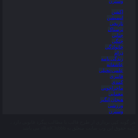
وسترن
اکشن
انیمیشن
تاریخی
ترسناک
جنایی
جنگی
خانوادگی
درام
زندگی نامه
عاشقانه
علمی-تخیلی
فانتزی
کمدی
ماجراجویی
معمایی
هیجان انگیز
ورزشی
وسترن
هر گونه کپی برداری از طرح قالب یا مطالب پیگرد قانونی دارد ،
کلیه حقوق این وب سایت متعلق به aRadClubbb می باشد