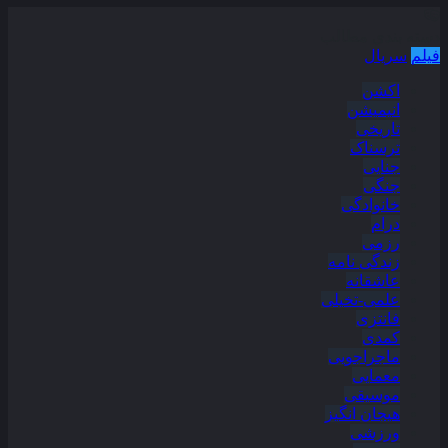
دسته بندی مطالب
فیلم
سریال
اکشن
انیمیشن
تاریخی
ترسناک
جنایی
جنگی
خانوادگی
درام
رزمی
زندگی نامه
عاشقانه
علمی-تخیلی
فانتزی
کمدی
ماجراجویی
معمایی
موسیقی
هیجان انگیز
ورزشی