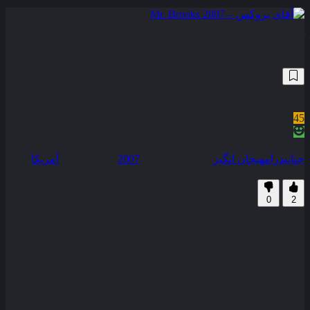
آقای بروکس – Mr. Brooks 2007
150,325
7.3
/10
45
نمره منتقدین
100% رضایت کاربران (2رای)
جنایی
درام
هیجان انگیز
سال انتشار :
2007
محصول :
آمریکا
همراه با نسخه دوبله فارسی
زیرنویس فارسی
0
2
ارل بروکز تاجر قابل احترامی است که به تازگی به عنوان مرد سال
پورتلند انتخاب شده است اما او رازی وحشتناک را مخفی می کند او
یک قاتل سریالی معروف است .
کیفیت
BluRay
مدت زمان
120 دقیقه
رده سنی
R