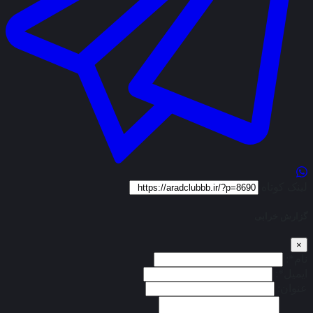
لینک کوتاه
گزارش خرابی
×
نام*:
ایمیل*:
عنوان: