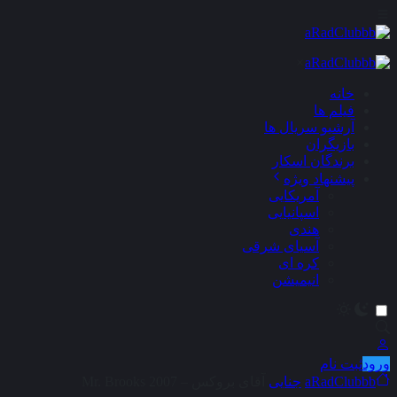
×
خانه
فیلم ها
آرشیو سریال ها
بازیگران
برندگان اسکار
پیشنهاد ویژه
آمریکایی
اسپانیایی
هندی
آسیای شرقی
کره ای
انیمیشن
ورود
ثبت نام
aRadClubbb
جنایی
آقای بروکس – Mr. Brooks 2007