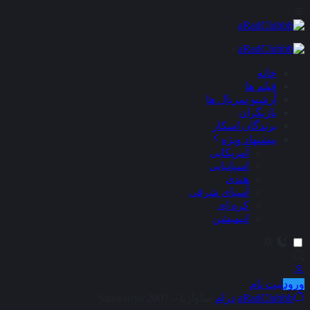
×
خانه
فیلم ها
آرشیو سریال ها
بازیگران
برندگان اسکار
پیشنهاد ویژه
آمریکایی
اسپانیایی
هندی
آسیای شرقی
کره ای
انیمیشن
ورود
ثبت نام
aRadClubbb
درام
ساواریا – Saawariya 2007