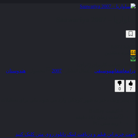
ساواریا – Saawariya 2007
8,672
5.2
/10
44
نمره منتقدین
100% رضایت کاربران (7رای)
درام
عاشقانه
موسیقی
سال انتشار :
2007
محصول :
هندوستان
زیرنویس فارسی
0
7
یک پسر و یک دختر به شهر کوچکی وارد می شوند یکی برای تعطیلات و دیگ
کیفیت
BluRay
مدت زمان
142 دقیقه
رده سنی
PG
جهت خرید این فیلم و دریافت لینک دانلود روی متن کلیک کنید