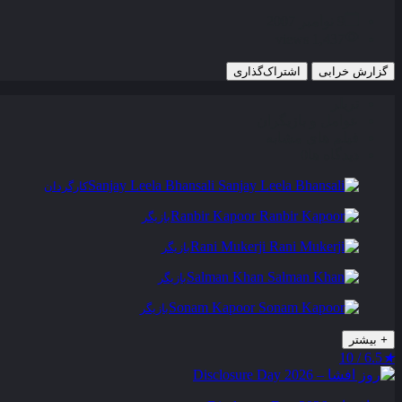
9 نوامبر 2007
1,437 views
گزارش خرابی
اشتراک‌گذاری
تریلر
عوامل و بازیگران
فیلم های مشابه
دیدگاه ها
0
Sanjay Leela Bhansali
کارگردان
Ranbir Kapoor
بازیگر
Rani Mukerji
بازیگر
Salman Khan
بازیگر
Sonam Kapoor
بازیگر
+
بیشتر
6.5 / 10
★