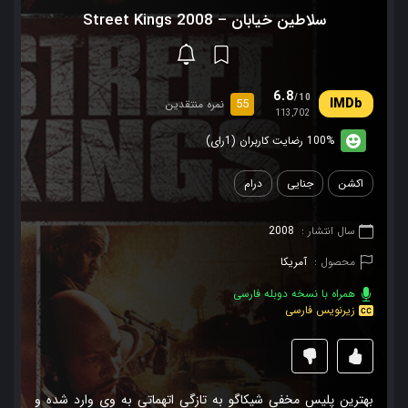
سلاطین خیابان – Street Kings 2008
6.8
/10
55
نمره منتقدین
113,702
100% رضایت کاربران (1رای)
اکشن
جنایی
درام
سال انتشار :
2008
محصول :
آمریکا
همراه با نسخه دوبله فارسی
زیرنویس فارسی
بهترین پلیس مخفی شیکاگو به تازگی اتهماتی به وی وارد شده و