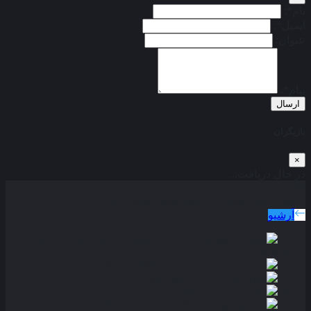
نام*:
ایمیل*:
عنوان:
پیام*:
ارسال
بازیگران
×
در حال دریافت...
دوبله پارسی
جدید ترین فیلم های دوبله پارسی
آرشیو