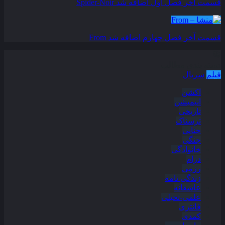
قسمت آخر فصل اول اضافه شد
Spider-Noir
قسمت آخر فصل چهارم اضافه شد
From
دسته بندی مطالب
فیلم
سریال
اکشن
انیمیشن
تاریخی
ترسناک
جنایی
جنگی
خانوادگی
درام
رزمی
زندگی نامه
عاشقانه
علمی-تخیلی
فانتزی
کمدی