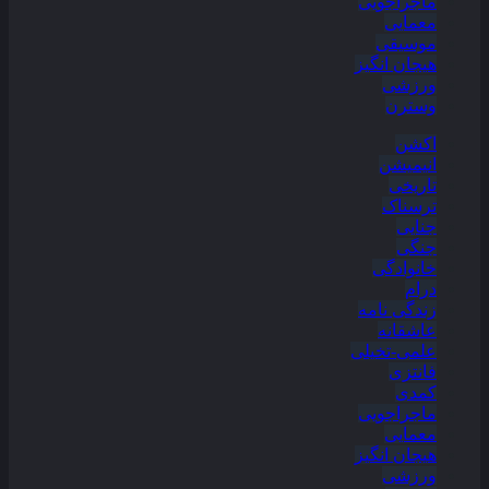
ماجراجویی
معمایی
موسیقی
هیجان انگیز
ورزشی
وسترن
اکشن
انیمیشن
تاریخی
ترسناک
جنایی
جنگی
خانوادگی
درام
زندگی نامه
عاشقانه
علمی-تخیلی
فانتزی
کمدی
ماجراجویی
معمایی
هیجان انگیز
ورزشی