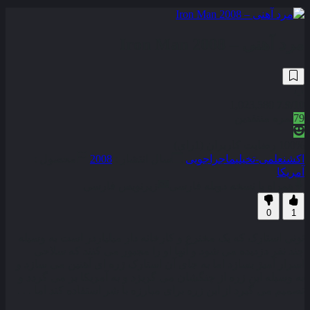
مرد آهنی – Iron Man 2008
1,023,580
7.9
/10
79
نمره منتقدین
100% رضایت کاربران (1رای)
اکشن
علمی-تخیلی
ماجراجویی
سال انتشار :
2008
محصول :
آمریکا
همراه با نسخه دوبله فارسی
زیرنویس فارسی
0
1
تونی استارک که یک مخترع و کارخانه دار میلیاردر است به وسیله
چند نفر دزدیده می شود و آنها او را مجبور می کنند که سلاحی
اسرار آمیز بسازد اما به جای آن استارک زره ای آهنین می سازد و
به وسیله این زره از چنگشان می گریزد و به آمریکا بر می گردد و
تصمیم می گیرد از این زره برای مبارزه با شر استفاده کند اما . . .