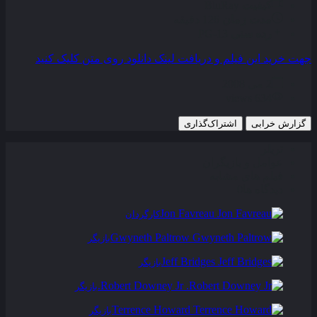
کیفیت
BluRay
مدت زمان
126 دقیقه
رده سنی
PG-13
جهت خرید این فیلم و دریافت لینک دانلود روی متن کلیک کنید
2 می 2008
634 views
گزارش خرابی
اشتراک‌گذاری
تریلر
عوامل و بازیگران
فیلم های مشابه
دیدگاه ها
0
Jon Favreau
کارگردان
Gwyneth Paltrow
بازیگر
Jeff Bridges
بازیگر
Robert Downey Jr.
بازیگر
Terrence Howard
بازیگر