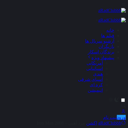
×
خانه
فیلم ها
آرشیو سریال ها
بازیگران
برندگان اسکار
پیشنهاد ویژه
آمریکایی
اسپانیایی
هندی
آسیای شرقی
کره ای
انیمیشن
ورود
ثبت نام
aRadClubbb
اکشن
مرد آهنی – Iron Man 2008