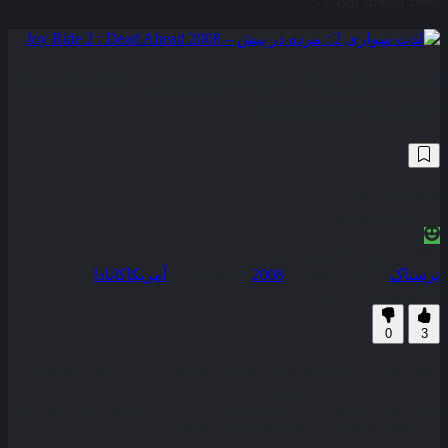
: Dead Ahead 2008
لذت سواری 2 : مرده در پیش – Joy Ride 2
: Dead Ahead 2008
8,794
5.0
/10
N/A
نمره منتقدین
100% رضایت کاربران (3رای)
ترسناک
سال انتشار :
2008
محصول :
آمریکا
کانادا
زیرنویس فارسی
0
3
کایلا که عازم سفر به لاس وگاس برای شرکت در جشن خواهرش
است در پمپ بنزین توفق می کند تا با نیک مردی که در اینترنت آشنا
شده دیدار کند نیک او را متقاعد می کند تا از جاده ای دیگر برود اما
در میانه راه خودرو دچار مشکل می شود . . .