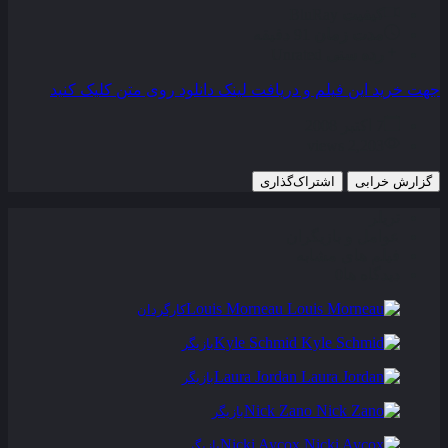
کیفیت
BluRay
مدت زمان
91 دقیقه
رده سنی
Unrated
جهت خرید این فیلم و دریافت لینک دانلود روی متن کلیک کنید
7 اکتبر 2008
2,203 views
گزارش خرابی
اشتراک‌گذاری
تریلر
عوامل و بازیگران
فیلم های مشابه
دیدگاه ها
0
Louis Morneau
کارگردان
Kyle Schmid
بازیگر
Laura Jordan
بازیگر
Nick Zano
بازیگر
Nicki Aycox
بازیگر