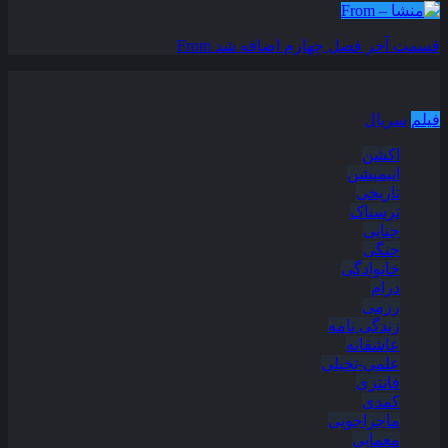
قسمت آخر فصل چهارم اضافه شد
From
دسته بندی مطالب
فیلم
سریال
اکشن
انیمیشن
تاریخی
ترسناک
جنایی
جنگی
خانوادگی
درام
رزمی
زندگی نامه
عاشقانه
علمی-تخیلی
فانتزی
کمدی
ماجراجویی
معمایی