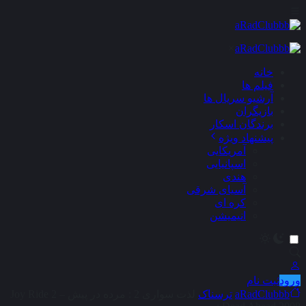
×
خانه
فیلم ها
آرشیو سریال ها
بازیگران
برندگان اسکار
پیشنهاد ویژه
آمریکایی
اسپانیایی
هندی
آسیای شرقی
کره ای
انیمیشن
ورود
ثبت نام
aRadClubbb
ترسناک
لذت سواری 2 : مرده در پیش – Joy Ride 2