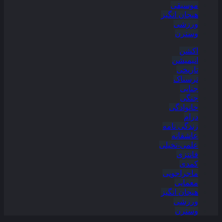
موسیقی
هیجان انگیز
ورزشی
وسترن
اکشن
انیمیشن
تاریخی
ترسناک
جنایی
جنگی
خانوادگی
درام
زندگی نامه
عاشقانه
علمی-تخیلی
فانتزی
کمدی
ماجراجویی
معمایی
هیجان انگیز
ورزشی
وسترن